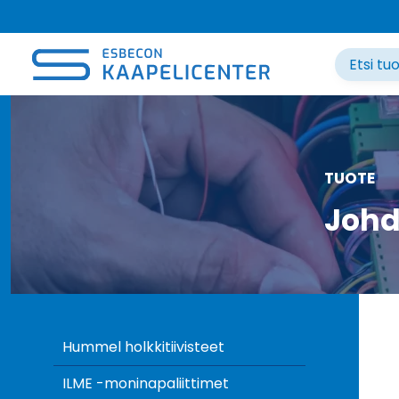
Siirry
sisältöön
TUOTE
Johd
Hummel holkkitiivisteet
ILME -moninapaliittimet