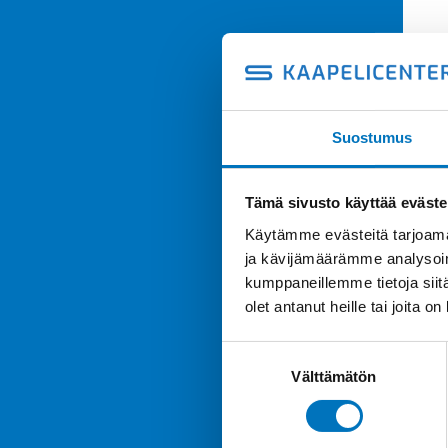
Suostumus
Tämä sivusto käyttää eväste
Käytämme evästeitä tarjoama
ja kävijämäärämme analysoim
kumppaneillemme tietoja siitä
olet antanut heille tai joita o
Suostumuksen
Välttämätön
valinta