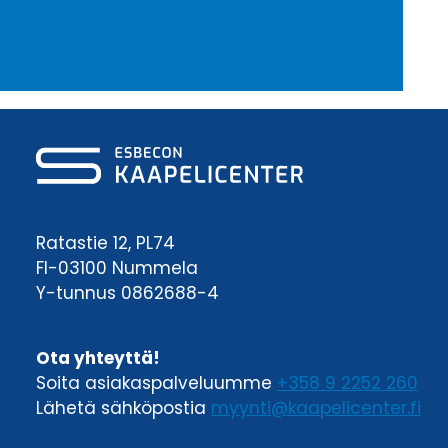
Ratastie 12, PL74
FI-03100 Nummela
Y-tunnus 0862688-4
Ota yhteyttä!
Soita asiakaspalveluumme
+358 9 2252 260
Lähetä sähköpostia
myynti@kaapelicenter.fi