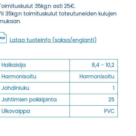
Toimituskulut 35kg:n asti 25€.
Yli 35kg:n toimituskulut toteutuneiden kulujen
mukaan.
Lataa tuoteinfo (saksa/englanti)
Halkaisija
8,4 - 10,2
Harmonisoitu
Harmonisoitu
Johdinluku
1
Johtimien poikkipinta
25
Ulkovaippa
PVC