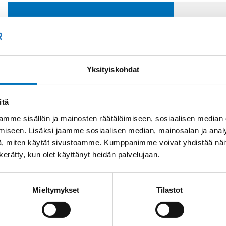
Soit
Kysyttävää?
+358
Anna meidän
Yksityiskohdat
auttaa.
Tai 
myyn
itä
mme sisällön ja mainosten räätälöimiseen, sosiaalisen median
iseen. Lisäksi jaamme sosiaalisen median, mainosalan ja analy
, miten käytät sivustoamme. Kumppanimme voivat yhdistää näitä t
n kerätty, kun olet käyttänyt heidän palvelujaan.
Saman kaapelin eri versiot
Mieltymykset
Tilastot
Johdin (H)07V-K,