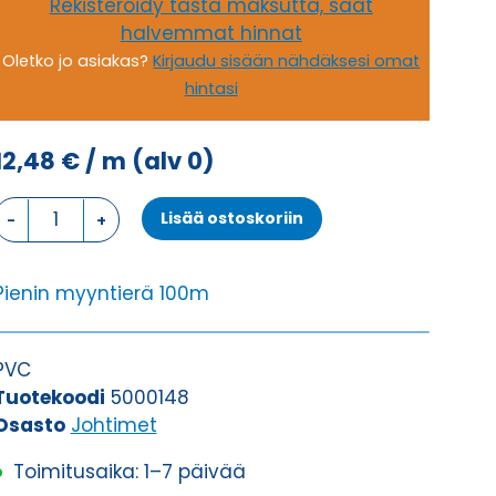
Rekisteröidy tästä maksutta, saat
halvemmat hinnat
Oletko jo asiakas?
Kirjaudu sisään nähdäksesi omat
hintasi
12,48
€
/ m
(alv 0)
Johdin
Lisää ostoskoriin
H07V-
K,
MUSTA
Pienin myyntierä 100m
1X25
määrä
PVC
Tuotekoodi
5000148
Osasto
Johtimet
Toimitusaika: 1–7 päivää