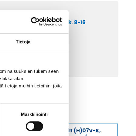
a asiakaspalveluumme ark. 8-16
 9 2252 260
Tietoja
lähetä sähköpostia
ti@kaapelicenter.fi
 ominaisuuksien tukemiseen
tiikka-alan
ietoja muihin tietoihin, joita
Markkinointi
Johdin (H)07V-K,