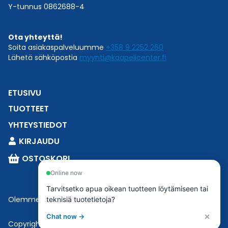
Y-tunnus 0862688-4
Ota yhteyttä!
Soita asiakaspalveluumme
+358 9 2252 260
Lähetä sähköpostia
myynti@kaapelicenter.fi
ETUSIVU
TUOTTEET
YHTEYSTIEDOT
KIRJAUDU
OSTOSKORI
Online now
Tarvitsetko apua oikean tuotteen löytämiseen tai
Olemme osa
Esbeconia
.
teknisiä tuotetietoja?
×
Chat now →
Copyright © 2023 Esbecon | All Rights Reserved