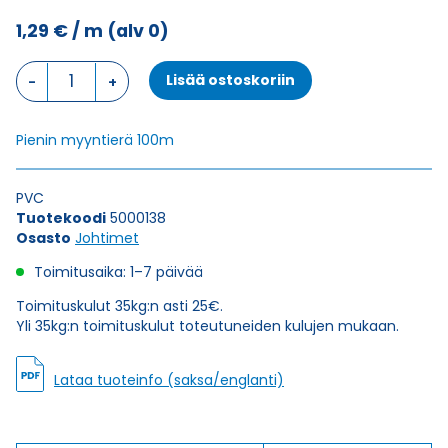
1,29
€
/ m
(alv 0)
Johdin
Lisää ostoskoriin
H07V-
K,
MUSTA
Pienin myyntierä 100m
1X2,5
määrä
PVC
Tuotekoodi
5000138
Osasto
Johtimet
Toimitusaika: 1–7 päivää
Toimituskulut 35kg:n asti 25€.
Yli 35kg:n toimituskulut toteutuneiden kulujen mukaan.
Lataa tuoteinfo (saksa/englanti)