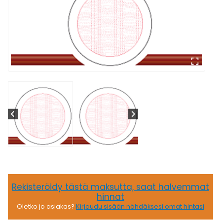
Rekisteröidy tästä maksutta, saat halvemmat
hinnat
Oletko jo asiakas?
Kirjaudu sisään nähdäksesi omat hintasi