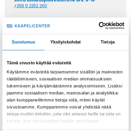
Soita asiakaspalveluumme ark. 8-16
+358 9 2252 260
Tai lähetä sähköpostia
myynti@kaapelicenter.fi
Suostumus
Yksityiskohdat
Tietoja
Saman kaapelin eri versiot
Tämä sivusto käyttää evästeitä
Käytämme evästeitä tarjoamamme sisällön ja mainosten
Johdin (H)07V-K,
räätälöimiseen, sosiaalisen median ominaisuuksien
VALKOINEN/PUNAINEN 1X1,5
tukemiseen ja kävijämäärämme analysoimiseen. Lisäksi
jaamme sosiaalisen median, mainosalan ja analytiikka-
alan kumppaneillemme tietoja siitä, miten käytät
sivustoamme. Kumppanimme voivat yhdistää näitä
tietoja muihin tietoihin, joita olet antanut heille tai joita on
Johdin (H)07V-K,
kerätty, kun olet käyttänyt heidän palvelujaan.
VALKOINEN/SININEN 1X1,5