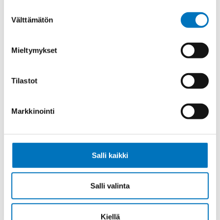
Suostumuksen
Välttämätön
valinta
Johdin (H)07V-K,
Mieltymykset
ORANSSI/VALKOINEN 1X1,5
Tilastot
Markkinointi
Johdin (H)07V-K,
SININEN/PUNAINEN 1X2,5
Salli kaikki
Salli valinta
Johdin (H)07V-K,
RUSKEA/VALKOINEN 1X2,5
Kiellä