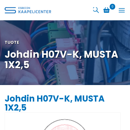
Siirry
0
sisältöön
TUOTE
Johdin H07V-K, MUSTA
1X2,5
Johdin H07V-K, MUSTA
1X2,5