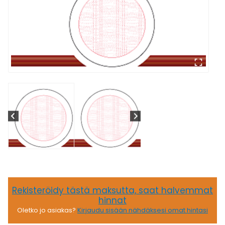
Rekisteröidy tästä maksutta, saat halvemmat
hinnat
Oletko jo asiakas?
Kirjaudu sisään nähdäksesi omat hintasi