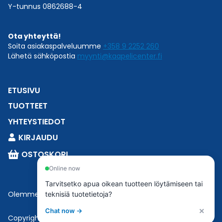
Y-tunnus 0862688-4
Ota yhteyttä!
Soita asiakaspalveluumme
+358 9 2252 260
Lähetä sähköpostia
myynti@kaapelicenter.fi
ETUSIVU
TUOTTEET
YHTEYSTIEDOT
KIRJAUDU
OSTOSKORI
Online now
Tarvitsetko apua oikean tuotteen löytämiseen tai
Olemme osa
Esbeconia
.
teknisiä tuotetietoja?
×
Chat now →
Copyright © 2023 Esbecon | All Rights Reserved