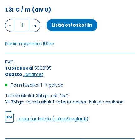
1,31
€
/ m
(alv 0)
Johdin
Lisää ostoskoriin
H07V-
K,
PUNAINEN
Pienin myyntierä 100m
1X2,5
määrä
PVC
Tuotekoodi
5000135
Osasto
Johtimet
Toimitusaika: 1–7 päivää
Toimituskulut 35kg:n asti 25€.
Yli 35kg:n toimituskulut toteutuneiden kulujen mukaan.
Lataa tuoteinfo (saksa/englanti)