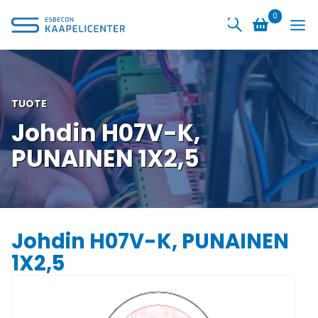
Siirry
0
sisältöön
TUOTE
Johdin H07V-K,
PUNAINEN 1X2,5
Johdin H07V-K, PUNAINEN
1X2,5