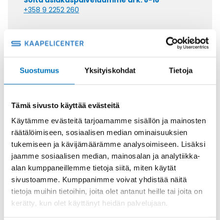
Soita asiakaspalveluumme ark. 8-16
+358 9 2252 260
Tai lähetä sähköpostia
myynti@kaapelicenter.fi
Suostumus
Yksityiskohdat
Tietoja
Saman kaapelin eri versiot
Tämä sivusto käyttää evästeitä
Käytämme evästeitä tarjoamamme sisällön ja mainosten
Johdin (H)07V-K,
räätälöimiseen, sosiaalisen median ominaisuuksien
VALKOINEN/SININEN 1X1,5
tukemiseen ja kävijämäärämme analysoimiseen. Lisäksi
jaamme sosiaalisen median, mainosalan ja analytiikka-
alan kumppaneillemme tietoja siitä, miten käytät
sivustoamme. Kumppanimme voivat yhdistää näitä
tietoja muihin tietoihin, joita olet antanut heille tai joita on
Johdin (H)07V-K,
kerätty, kun olet käyttänyt heidän palvelujaan.
ORANSSI/VALKOINEN 1X1,5