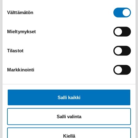
Suostumuksen
Välttämätön
valinta
Johdin (H)07V-K,
Mieltymykset
SININEN/PUNAINEN 1X2,5
Tilastot
Markkinointi
Johdin (H)07V-K,
RUSKEA/VALKOINEN 1X2,5
Salli kaikki
Salli valinta
Johdin (H)07V-K,
ORANSSI/VALKOINEN 1X2,5
Kiellä