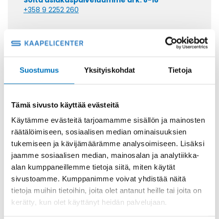
Soita asiakaspalveluumme ark. 8-16
+358 9 2252 260
Tai lähetä sähköpostia
myynti@kaapelicenter.fi
Suostumus
Yksityiskohdat
Tietoja
Saman kaapelin eri versiot
Tämä sivusto käyttää evästeitä
Käytämme evästeitä tarjoamamme sisällön ja mainosten
Johdin (H)07V-K,
räätälöimiseen, sosiaalisen median ominaisuuksien
MUSTA/VALKOINEN 1X1,5
tukemiseen ja kävijämäärämme analysoimiseen. Lisäksi
jaamme sosiaalisen median, mainosalan ja analytiikka-
alan kumppaneillemme tietoja siitä, miten käytät
sivustoamme. Kumppanimme voivat yhdistää näitä
tietoja muihin tietoihin, joita olet antanut heille tai joita on
Johdin (H)07V-K,
kerätty, kun olet käyttänyt heidän palvelujaan.
VALKOINEN/PUNAINEN 1X1,5