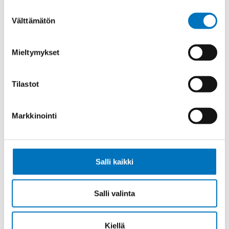
Suostumuksen
Välttämätön
valinta
Johdin (H)07V-K,
Mieltymykset
VALKOINEN/SININEN 1X1,5
Tilastot
Markkinointi
Johdin (H)07V-K,
ORANSSI/VALKOINEN 1X1,5
Salli kaikki
Salli valinta
Johdin (H)07V-K,
SININEN/PUNAINEN 1X2,5
Kiellä