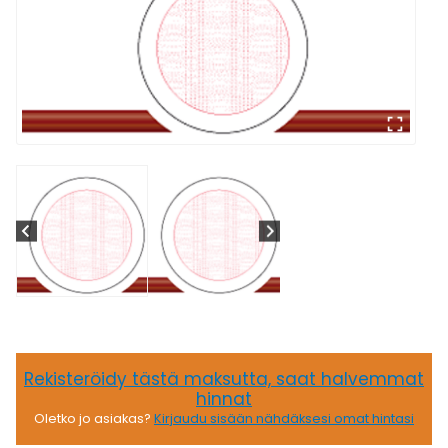
Rekisteröidy tästä maksutta, saat halvemmat
hinnat
Oletko jo asiakas?
Kirjaudu sisään nähdäksesi omat hintasi