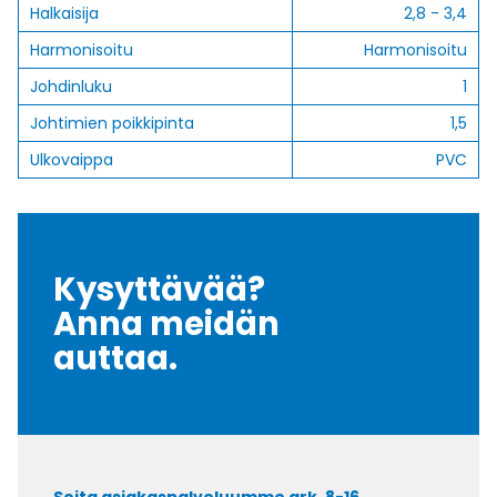
Halkaisija
2,8 - 3,4
Harmonisoitu
Harmonisoitu
Johdinluku
1
Johtimien poikkipinta
1,5
Ulkovaippa
PVC
Kysyttävää?
Anna meidän
auttaa.