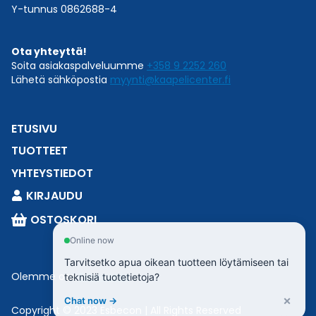
Y-tunnus 0862688-4
Ota yhteyttä!
Soita asiakaspalveluumme
+358 9 2252 260
Lähetä sähköpostia
myynti@kaapelicenter.fi
ETUSIVU
TUOTTEET
YHTEYSTIEDOT
KIRJAUDU
OSTOSKORI
Online now
Tarvitsetko apua oikean tuotteen löytämiseen tai
Olemme osa
Esbeconia
.
teknisiä tuotetietoja?
×
Chat now →
Copyright © 2023 Esbecon | All Rights Reserved