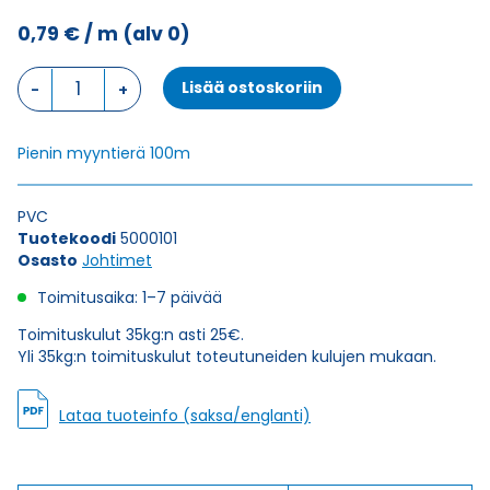
0,79
€
/ m
(alv 0)
Johdin
Lisää ostoskoriin
H07V-
K,
VALKOINEN
Pienin myyntierä 100m
1X1,5
määrä
PVC
Tuotekoodi
5000101
Osasto
Johtimet
Toimitusaika: 1–7 päivää
Toimituskulut 35kg:n asti 25€.
Yli 35kg:n toimituskulut toteutuneiden kulujen mukaan.
Lataa tuoteinfo (saksa/englanti)