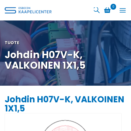
Siirry
0
sisältöön
TUOTE
Johdin H07V-K,
VALKOINEN 1X1,5
Johdin H07V-K, VALKOINEN
1X1,5