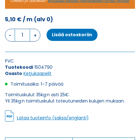
Oletko jo asiakas?
Kirjaudu sisään nähdäksesi omat hintasi
5,10
€
/ m
(alv 0)
Ketjukaapeli
Lisää ostoskoriin
KAWEFLEX
6210
SK-
C-
PVC
PVC
Tuotekoodi
1504790
UL/CSA
Osasto
Ketjukaapelit
2X1,5
(AWG16)
Toimitusaika: 1–7 päivää
määrä
Toimituskulut 35kg:n asti 25€.
Yli 35kg:n toimituskulut toteutuneiden kulujen mukaan.
Lataa tuoteinfo (saksa/englanti)