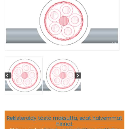
Rekisteröidy tästä maksutta, saat halvemmat
hinnat