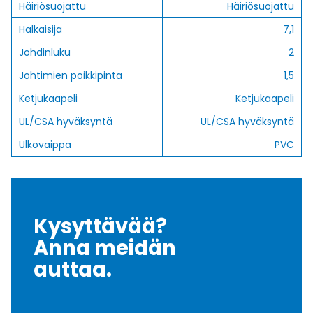
Häiriösuojattu
Häiriösuojattu
Halkaisija
7,1
Johdinluku
2
Johtimien poikkipinta
1,5
Ketjukaapeli
Ketjukaapeli
UL/CSA hyväksyntä
UL/CSA hyväksyntä
Ulkovaippa
PVC
Kysyttävää?
Anna meidän
auttaa.