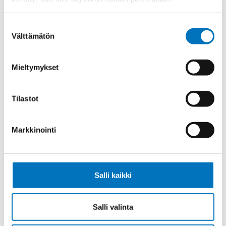
Ketjukaapeli KAWEFLEX 6210 SK-C-
PVC UL/CSA 5G1,5 (AWG16)
Suostumuksen
Välttämätön
valinta
Mieltymykset
Ketjukaapeli KAWEFLEX 6210 SK-C-
PVC UL/CSA 7G1,5 (AWG16)
Tilastot
Markkinointi
Ketjukaapeli KAWEFLEX 6210 SK-C-
PVC UL/CSA 12G1,5 (AWG16)
Salli kaikki
Salli valinta