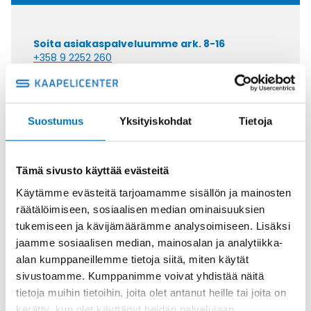
Soita asiakaspalveluumme ark. 8-16
+358 9 2252 260
Tai lähetä sähköpostia
myynti@kaapelicenter.fi
Suostumus
Yksityiskohdat
Tietoja
Tämä sivusto käyttää evästeitä
Saman kaapelin eri versiot
Käytämme evästeitä tarjoamamme sisällön ja mainosten
räätälöimiseen, sosiaalisen median ominaisuuksien
Ketjukaapeli KAWEFLEX 6210 SK-C-
tukemiseen ja kävijämäärämme analysoimiseen. Lisäksi
PVC UL/CSA 4G1,5 (AWG16)
jaamme sosiaalisen median, mainosalan ja analytiikka-
alan kumppaneillemme tietoja siitä, miten käytät
sivustoamme. Kumppanimme voivat yhdistää näitä
tietoja muihin tietoihin, joita olet antanut heille tai joita on
kerätty, kun olet käyttänyt heidän palvelujaan.