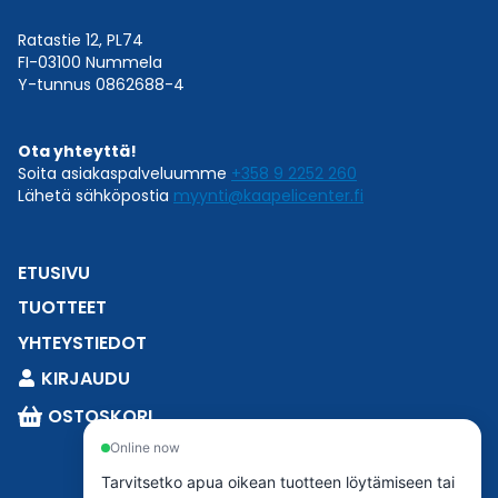
Ratastie 12, PL74
FI-03100 Nummela
Y-tunnus 0862688-4
Ota yhteyttä!
Soita asiakaspalveluumme
+358 9 2252 260
Lähetä sähköpostia
myynti@kaapelicenter.fi
ETUSIVU
TUOTTEET
YHTEYSTIEDOT
KIRJAUDU
OSTOSKORI
Online now
Tarvitsetko apua oikean tuotteen löytämiseen tai