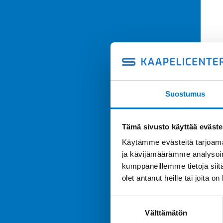
Suostumus
Tämä sivusto käyttää eväste
Käytämme evästeitä tarjoama
ja kävijämäärämme analysoim
kumppaneillemme tietoja siitä
olet antanut heille tai joita o
Suostumuksen
Välttämätön
valinta