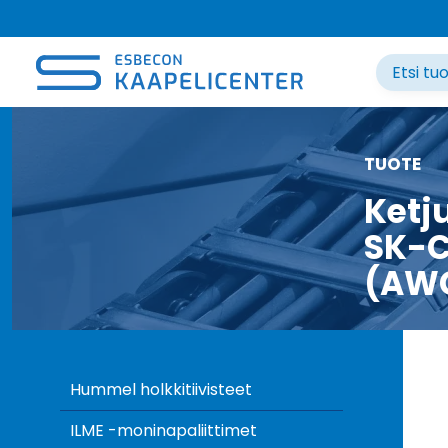
Siirry
sisältöön
TUOTE
Ketj
SK-C
(AW
Hummel holkkitiivisteet
ILME -moninapaliittimet