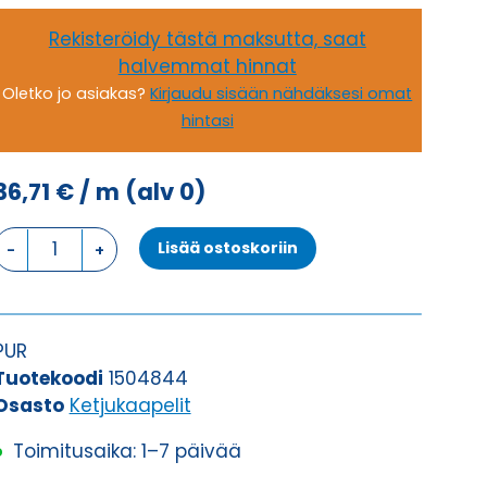
Rekisteröidy tästä maksutta, saat
halvemmat hinnat
Oletko jo asiakas?
Kirjaudu sisään nähdäksesi omat
hintasi
36,71
€
/ m
(alv 0)
Ketjukaapeli
Lisää ostoskoriin
KAWEFLEX
6230
SK-
C-
PUR
PUR
Tuotekoodi
1504844
UL/CSA
Osasto
Ketjukaapelit
18G1,5
Toimitusaika: 1–7 päivää
(AWG16)
määrä