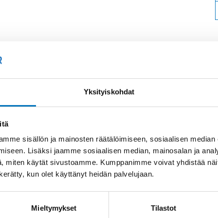
Soit
Kysyttävää?
Yksityiskohdat
+358
Anna meidän
auttaa.
itä
Tai 
myyn
mme sisällön ja mainosten räätälöimiseen, sosiaalisen median
iseen. Lisäksi jaamme sosiaalisen median, mainosalan ja analy
, miten käytät sivustoamme. Kumppanimme voivat yhdistää näitä t
n kerätty, kun olet käyttänyt heidän palvelujaan.
Mieltymykset
Tilastot