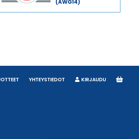
(AWG14)
UOTTEET
YHTEYSTIEDOT
KIRJAUDU