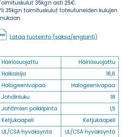
Toimituskulut 35kg:n asti 25€.
Yli 35kg:n toimituskulut toteutuneiden kulujen
mukaan.
Lataa tuoteinfo (saksa/englanti)
Häiriösuojattu
Häiriösuojattu
Halkaisija
16,6
Halogeenivapaa
Halogeenivapaa
Johdinluku
18
Johtimien poikkipinta
1,5
Ketjukaapeli
Ketjukaapeli
UL/CSA hyväksyntä
UL/CSA hyväksyntä