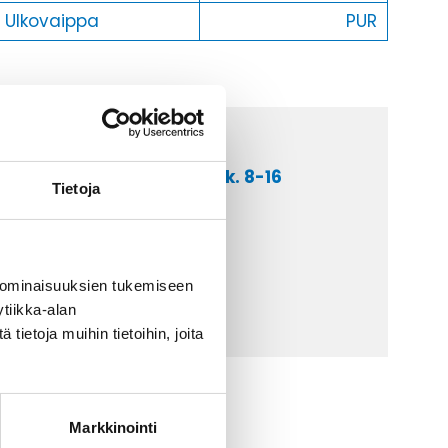
Ulkovaippa
PUR
a asiakaspalveluumme ark. 8-16
Tietoja
 9 2252 260
lähetä sähköpostia
ti@kaapelicenter.fi
 ominaisuuksien tukemiseen
tiikka-alan
ietoja muihin tietoihin, joita
Markkinointi