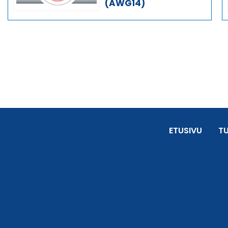
(AWG14)
ETUSIVU
T