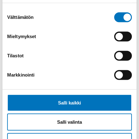
PVC UL/CSA 4X0,34 (AWG22)
Suostumuksen
Välttämätön
valinta
Mieltymykset
Ketjukaapeli KAWEFLEX 6310 SK-
PVC UL/CSA 5X0,34 (AWG22)
Tilastot
Markkinointi
Ketjukaapeli KAWEFLEX 6310 SK-
PVC UL/CSA 7X0,34 (AWG22)
Salli kaikki
Salli valinta
Ketjukaapeli KAWEFLEX 6310 SK-
PVC UL/CSA 10X0,34 (AWG22)