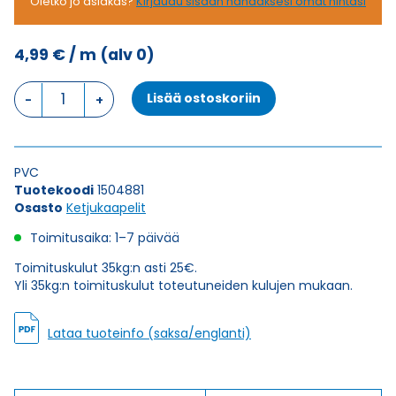
Oletko jo asiakas?
Kirjaudu sisään nähdäksesi omat hintasi
4,99
€
/ m
(alv 0)
Ketjukaapeli
Lisää ostoskoriin
KAWEFLEX
6310
SK-
PVC
PVC
UL/CSA
Tuotekoodi
1504881
18X0,14
Osasto
Ketjukaapelit
(AWG26)
määrä
Toimitusaika: 1–7 päivää
Toimituskulut 35kg:n asti 25€.
Yli 35kg:n toimituskulut toteutuneiden kulujen mukaan.
Lataa tuoteinfo (saksa/englanti)