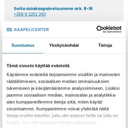
Soita asiakaspalveluumme ark. 8-16
+358 9 2252 260
Tai lähetä sähköpostia
myynti@kaapelicenter.fi
Suostumus
Yksityiskohdat
Tietoja
Tämä sivusto käyttää evästeitä
Saman kaapelin eri versiot
Käytämme evästeitä tarjoamamme sisällön ja mainosten
Ketjukaapeli KAWEFLEX 6310 SK-
räätälöimiseen, sosiaalisen median ominaisuuksien
PVC UL/CSA 3X0,34 (AWG22)
tukemiseen ja kävijämäärämme analysoimiseen. Lisäksi
jaamme sosiaalisen median, mainosalan ja analytiikka-
alan kumppaneillemme tietoja siitä, miten käytät
sivustoamme. Kumppanimme voivat yhdistää näitä
tietoja muihin tietoihin, joita olet antanut heille tai joita on
kerätty, kun olet käyttänyt heidän palvelujaan.
Ketjukaapeli KAWEFLEX 6310 SK-