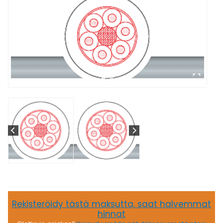
Rekisteröidy tästä maksutta, saat halvemmat
hinnat