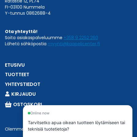
Ratastie 12, PL74
FI-03100 Nummela
Y-tunnus 0862688-4
Ota yhteyttä!
Soita asiakaspalveluumme
+358 9 2252 260
Lähetä sähköpostia
myynti@kaapelicenter.fi
ETUSIVU
TUOTTEET
YHTEYSTIEDOT
KIRJAUDU
OSTOSKORI
Online now
Tarvitsetko apua oikean tuotteen löytämiseen tai
Olemme osa
Esbeconia
.
teknisiä tuotetietoja?