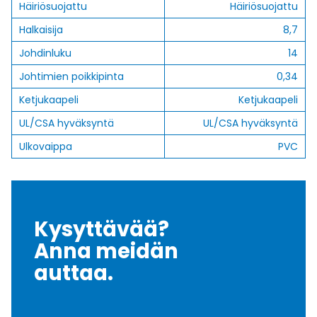
Häiriösuojattu
Häiriösuojattu
Halkaisija
8,7
Johdinluku
14
Johtimien poikkipinta
0,34
Ketjukaapeli
Ketjukaapeli
UL/CSA hyväksyntä
UL/CSA hyväksyntä
Ulkovaippa
PVC
Kysyttävää?
Anna meidän
auttaa.