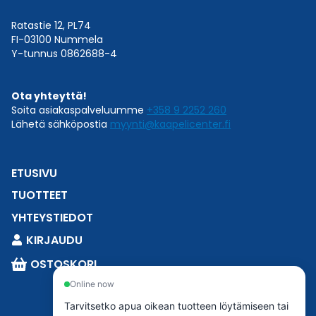
Ratastie 12, PL74
FI-03100 Nummela
Y-tunnus 0862688-4
Ota yhteyttä!
Soita asiakaspalveluumme
+358 9 2252 260
Lähetä sähköpostia
myynti@kaapelicenter.fi
ETUSIVU
TUOTTEET
YHTEYSTIEDOT
KIRJAUDU
OSTOSKORI
Online now
Tarvitsetko apua oikean tuotteen löytämiseen tai