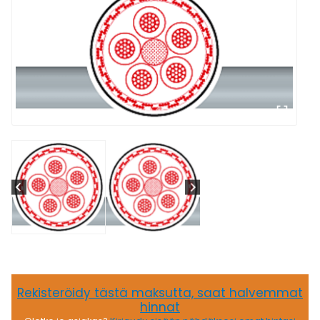
Rekisteröidy tästä maksutta, saat halvemmat
hinnat