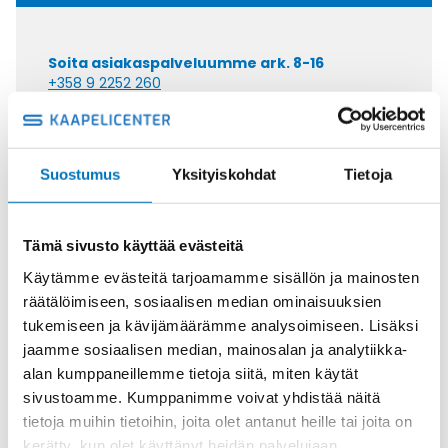
Soita asiakaspalveluumme ark. 8-16
+358 9 2252 260
Tai lähetä sähköpostia
myynti@kaapelicenter.fi
Suostumus
Yksityiskohdat
Tietoja
Tämä sivusto käyttää evästeitä
Saman kaapelin eri versiot
Käytämme evästeitä tarjoamamme sisällön ja mainosten
räätälöimiseen, sosiaalisen median ominaisuuksien
Ketjukaapeli KAWEFLEX 6410 SK-C-
tukemiseen ja kävijämäärämme analysoimiseen. Lisäksi
PVC UL/CSA 7X0,34 (AWG22)
jaamme sosiaalisen median, mainosalan ja analytiikka-
alan kumppaneillemme tietoja siitä, miten käytät
sivustoamme. Kumppanimme voivat yhdistää näitä
tietoja muihin tietoihin, joita olet antanut heille tai joita on
kerätty, kun olet käyttänyt heidän palvelujaan.