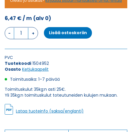
Oletko jo asiakas?
Kirjaudu sisään nähdäksesi omat hintasi
6,47
€
/ m
(alv 0)
Ketjukaapeli
Lisää ostoskoriin
KAWEFLEX
6410
SK-
C-
PVC
PVC
Tuotekoodi
1504952
UL/CSA
Osasto
Ketjukaapelit
14X0,34
(AWG22)
Toimitusaika: 1–7 päivää
määrä
Toimituskulut 35kg:n asti 25€.
Yli 35kg:n toimituskulut toteutuneiden kulujen mukaan.
Lataa tuoteinfo (saksa/englanti)