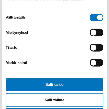
Ketjukaapeli KAWEFLEX 6410 SK-C-
PVC UL/CSA 10X0,34 (AWG22)
Suostumuksen
Välttämätön
valinta
Mieltymykset
Ketjukaapeli KAWEFLEX 6410 SK-C-
PVC UL/CSA 18X0,34 (AWG22)
Tilastot
Markkinointi
Ketjukaapeli KAWEFLEX 6410 SK-C-
PVC UL/CSA 25X0,34 (AWG22)
Salli kaikki
Salli valinta