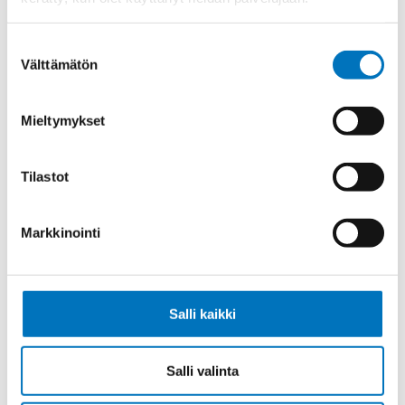
Ketjukaapeli KAWEFLEX 6410 SK-C-
PVC UL/CSA 14X0,34 (AWG22)
Suostumuksen
Välttämätön
valinta
Mieltymykset
Ketjukaapeli KAWEFLEX 6410 SK-C-
PVC UL/CSA 18X0,34 (AWG22)
Tilastot
Markkinointi
Ketjukaapeli KAWEFLEX 6410 SK-C-
PVC UL/CSA 25X0,34 (AWG22)
Salli kaikki
Salli valinta