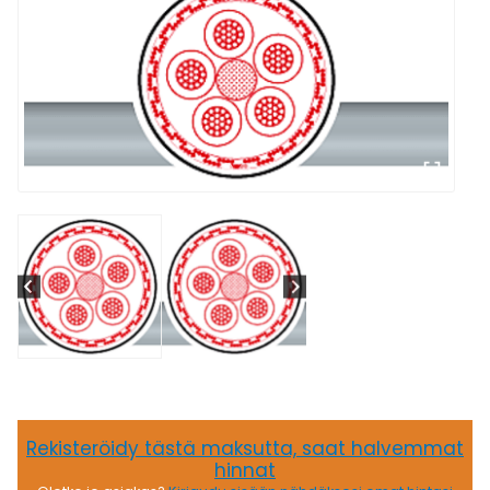
Rekisteröidy tästä maksutta, saat halvemmat
hinnat