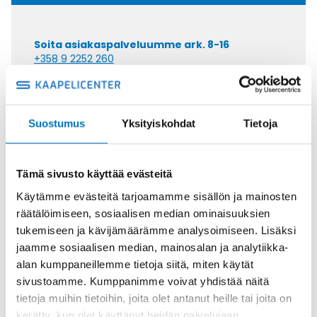
Soita asiakaspalveluumme ark. 8-16
+358 9 2252 260
Tai lähetä sähköpostia
myynti@kaapelicenter.fi
Suostumus
Yksityiskohdat
Tietoja
Tämä sivusto käyttää evästeitä
Saman kaapelin eri versiot
Käytämme evästeitä tarjoamamme sisällön ja mainosten
räätälöimiseen, sosiaalisen median ominaisuuksien
Ketjukaapeli KAWEFLEX 6410 SK-C-
tukemiseen ja kävijämäärämme analysoimiseen. Lisäksi
PVC UL/CSA 10X0,34 (AWG22)
jaamme sosiaalisen median, mainosalan ja analytiikka-
alan kumppaneillemme tietoja siitä, miten käytät
sivustoamme. Kumppanimme voivat yhdistää näitä
tietoja muihin tietoihin, joita olet antanut heille tai joita on
kerätty, kun olet käyttänyt heidän palvelujaan.