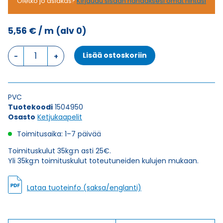
Oletko jo asiakas?
Kirjaudu sisään nähdäksesi omat hintasi
5,56
€
/ m
(alv 0)
Ketjukaapeli
Lisää ostoskoriin
KAWEFLEX
6410
SK-
C-
PVC
PVC
Tuotekoodi
1504950
UL/CSA
Osasto
Ketjukaapelit
7X0,34
(AWG22)
Toimitusaika: 1–7 päivää
määrä
Toimituskulut 35kg:n asti 25€.
Yli 35kg:n toimituskulut toteutuneiden kulujen mukaan.
Lataa tuoteinfo (saksa/englanti)