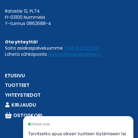
Ratastie 12, PL74
FI-03100 Nummela
Y-tunnus 0862688-4
Ota yhteyttä!
Soita asiakaspalveluumme
+358 9 2252 260
Lähetä sähköpostia
myynti@kaapelicenter.fi
ETUSIVU
TUOTTEET
YHTEYSTIEDOT
KIRJAUDU
OSTOSKORI
Online now
Tarvitsetko apua oikean tuotteen löytämiseen tai