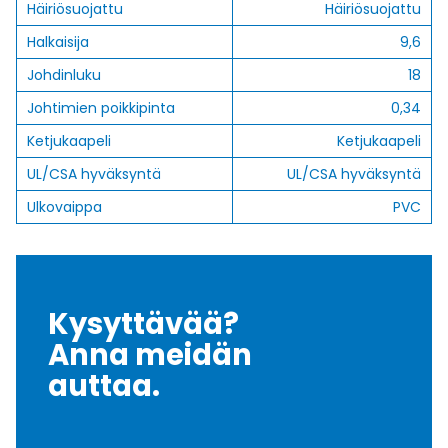
Häiriösuojattu
Häiriösuojattu
Halkaisija
9,6
Johdinluku
18
Johtimien poikkipinta
0,34
Ketjukaapeli
Ketjukaapeli
UL/CSA hyväksyntä
UL/CSA hyväksyntä
Ulkovaippa
PVC
Kysyttävää?
Anna meidän
auttaa.