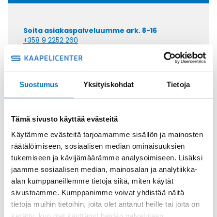
Soita asiakaspalveluumme ark. 8-16
+358 9 2252 260
Tai lähetä sähköpostia
myynti@kaapelicenter.fi
Suostumus
Yksityiskohdat
Tietoja
Tämä sivusto käyttää evästeitä
Saman kaapelin eri versiot
Käytämme evästeitä tarjoamamme sisällön ja mainosten
räätälöimiseen, sosiaalisen median ominaisuuksien
Ketjukaapeli KAWEFLEX 6410 SK-C-
tukemiseen ja kävijämäärämme analysoimiseen. Lisäksi
PVC UL/CSA 7X0,34 (AWG22)
jaamme sosiaalisen median, mainosalan ja analytiikka-
alan kumppaneillemme tietoja siitä, miten käytät
sivustoamme. Kumppanimme voivat yhdistää näitä
tietoja muihin tietoihin, joita olet antanut heille tai joita on
kerätty, kun olet käyttänyt heidän palvelujaan.