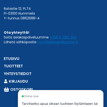
Ratastie 12, PL74
FI-03100 Nummela
Y-tunnus 0862688-4
Ota yhteyttä!
Soita asiakaspalveluumme
+358 9 2252 260
Lähetä sähköpostia
myynti@kaapelicenter.fi
ETUSIVU
TUOTTEET
YHTEYSTIEDOT
KIRJAUDU
OSTOSKORI
Online now
Tarvitsetko apua oikean tuotteen löytämiseen tai