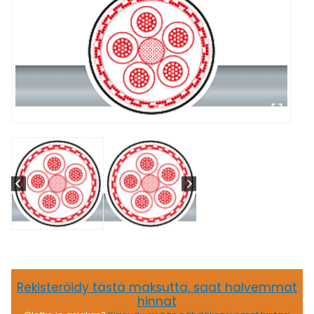
Rekisteröidy tästä maksutta, saat halvemmat
hinnat