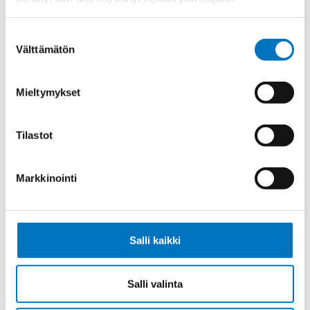
Ketjukaapeli KAWEFLEX 6410 SK-C-
PVC UL/CSA 10X0,34 (AWG22)
Suostumuksen
Välttämätön
valinta
Mieltymykset
Ketjukaapeli KAWEFLEX 6410 SK-C-
PVC UL/CSA 14X0,34 (AWG22)
Tilastot
Markkinointi
Ketjukaapeli KAWEFLEX 6410 SK-C-
PVC UL/CSA 25X0,34 (AWG22)
Salli kaikki
Salli valinta