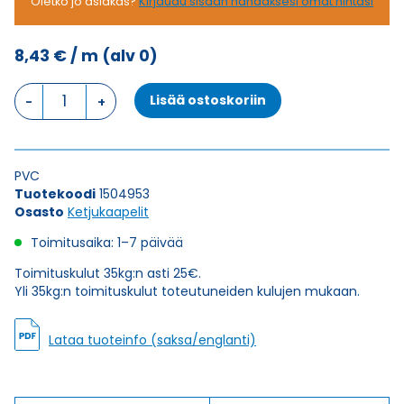
Oletko jo asiakas?
Kirjaudu sisään nähdäksesi omat hintasi
8,43
€
/ m
(alv 0)
Ketjukaapeli
Lisää ostoskoriin
KAWEFLEX
6410
SK-
C-
PVC
PVC
Tuotekoodi
1504953
UL/CSA
Osasto
Ketjukaapelit
18X0,34
(AWG22)
Toimitusaika: 1–7 päivää
määrä
Toimituskulut 35kg:n asti 25€.
Yli 35kg:n toimituskulut toteutuneiden kulujen mukaan.
Lataa tuoteinfo (saksa/englanti)