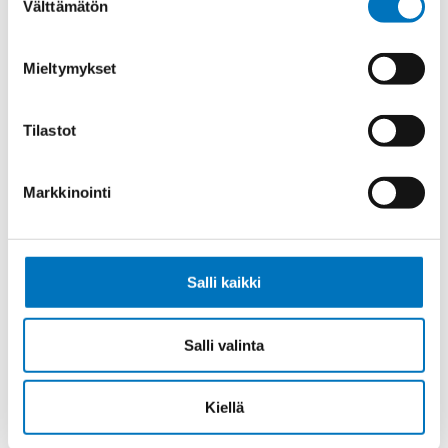
Välttämätön
valinta
Ohjauskaapeli ÖPVC-JZ 5G25
Mieltymykset
Tilastot
Ohjauskaapeli ÖPVC-JZ 4G35
Markkinointi
Salli kaikki
Ohjauskaapeli ÖPVC-JZ 5G35
Salli valinta
Kiellä