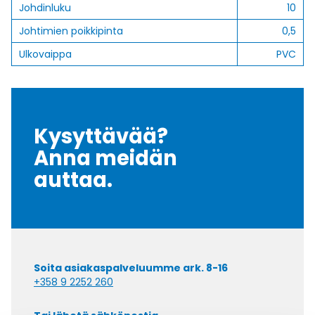
Johdinluku
10
Johtimien poikkipinta
0,5
Ulkovaippa
PVC
Kysyttävää?
Anna meidän
auttaa.
Soita asiakaspalveluumme ark. 8-16
+358 9 2252 260