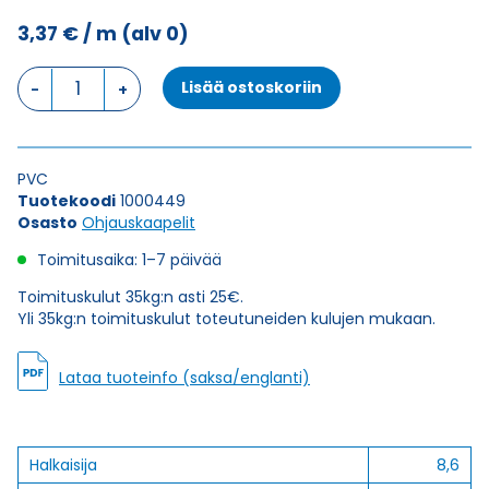
3,37
€
/ m
(alv 0)
Ohjauskaapeli
Lisää ostoskoriin
ÖPVC-
JZ
10G0,5
määrä
PVC
Tuotekoodi
1000449
Osasto
Ohjauskaapelit
Toimitusaika: 1–7 päivää
Toimituskulut 35kg:n asti 25€.
Yli 35kg:n toimituskulut toteutuneiden kulujen mukaan.
Lataa tuoteinfo (saksa/englanti)
Halkaisija
8,6