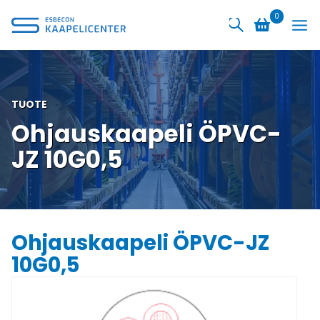
Siirry
0
sisältöön
TUOTE
Ohjauskaapeli ÖPVC-
JZ 10G0,5
Ohjauskaapeli ÖPVC-JZ
10G0,5