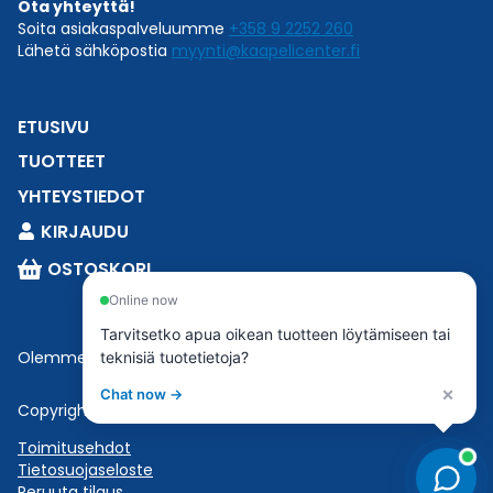
Ota yhteyttä!
Soita asiakaspalveluumme
+358 9 2252 260
Lähetä sähköpostia
myynti@kaapelicenter.fi
ETUSIVU
TUOTTEET
YHTEYSTIEDOT
KIRJAUDU
OSTOSKORI
Online now
Tarvitsetko apua oikean tuotteen löytämiseen tai
Olemme osa
Esbeconia
.
teknisiä tuotetietoja?
×
Chat now →
Copyright © 2023 Esbecon | All Rights Reserved
Toimitusehdot
Tietosuojaseloste
Peruuta tilaus