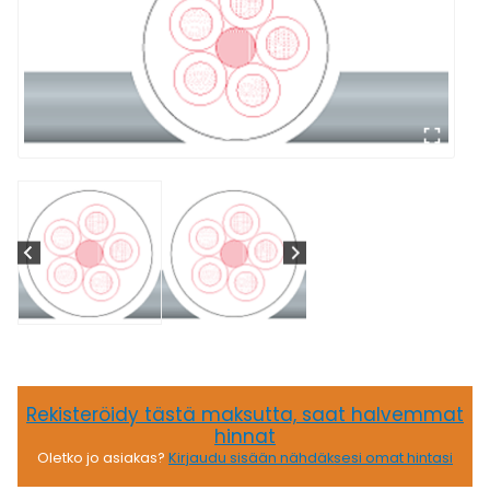
Rekisteröidy tästä maksutta, saat halvemmat
hinnat
Oletko jo asiakas?
Kirjaudu sisään nähdäksesi omat hintasi