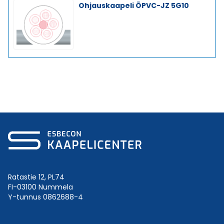
Ohjauskaapeli ÖPVC-JZ 5G10
Ratastie 12, PL74
FI-03100 Nummela
Y-tunnus 0862688-4