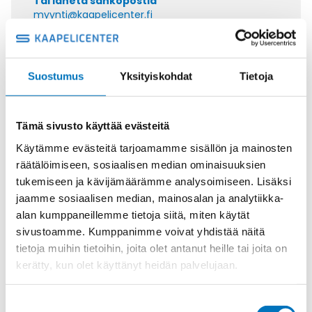
Tai lähetä sähköpostia
myynti@kaapelicenter.fi
Suostumus
Yksityiskohdat
Tietoja
Saman kaapelin eri versiot
Tämä sivusto käyttää evästeitä
Ohjauskaapeli ÖPVC-JZ 7G16
Käytämme evästeitä tarjoamamme sisällön ja mainosten
räätälöimiseen, sosiaalisen median ominaisuuksien
tukemiseen ja kävijämäärämme analysoimiseen. Lisäksi
jaamme sosiaalisen median, mainosalan ja analytiikka-
alan kumppaneillemme tietoja siitä, miten käytät
Ohjauskaapeli ÖPVC-JZ 4G25
sivustoamme. Kumppanimme voivat yhdistää näitä
tietoja muihin tietoihin, joita olet antanut heille tai joita on
kerätty, kun olet käyttänyt heidän palvelujaan.
Suostumuksen