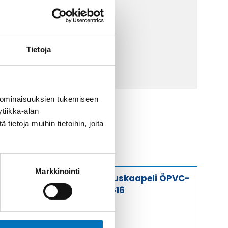
 9 2252 260
lähetä sähköpostia
Tietoja
ti@kaapelicenter.fi
 ominaisuuksien tukemiseen
tiikka-alan
ietoja muihin tietoihin, joita
Markkinointi
Ohjauskaapeli ÖPVC-
JZ 5G16