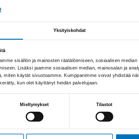
Kysyttävää?
+358
Anna meidän
auttaa.
Tai 
Yksityiskohdat
myyn
itä
mme sisällön ja mainosten räätälöimiseen, sosiaalisen median
iseen. Lisäksi jaamme sosiaalisen median, mainosalan ja analy
, miten käytät sivustoamme. Kumppanimme voivat yhdistää näitä t
n kerätty, kun olet käyttänyt heidän palvelujaan.
Saman kaapelin eri versiot
Mieltymykset
Tilastot
Ohjauskaapeli ÖPVC-
JZ 4G16