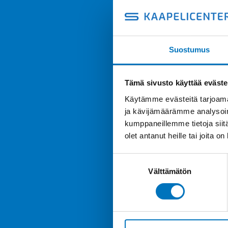
Suostumus
Tämä sivusto käyttää eväste
Käytämme evästeitä tarjoama
ja kävijämäärämme analysoim
kumppaneillemme tietoja siitä
olet antanut heille tai joita o
Suostumuksen
Välttämätön
valinta