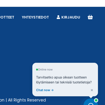
UOTTEET
YHTEYSTIEDOT
KIRJAUDU
Online now
Tarvitsetko apua oikean tuotteen
löytämiseen tai teknisiä tuotetietoja?
×
Chat now →
n | All Rights Reserved