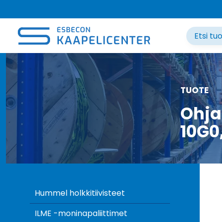
Siirry
sisältöön
TUOTE
Ohja
10G0
Hummel holkkitiivisteet
ILME -moninapaliittimet