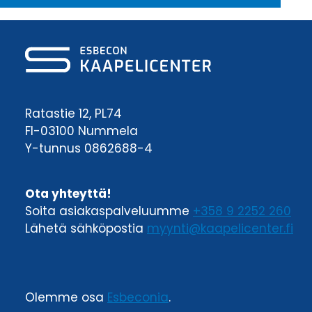
Ratastie 12, PL74
FI-03100 Nummela
Y-tunnus 0862688-4
Ota yhteyttä!
Soita asiakaspalveluumme
+358 9 2252 260
Lähetä sähköpostia
myynti@kaapelicenter.fi
Olemme osa
Esbeconia
.