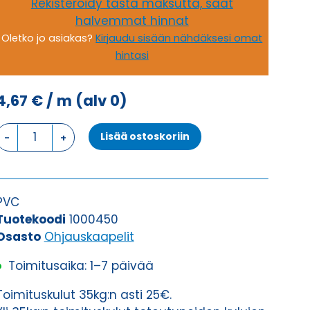
Rekisteröidy tästä maksutta, saat
halvemmat hinnat
Oletko jo asiakas?
Kirjaudu sisään nähdäksesi omat
hintasi
4,67
€
/ m
(alv 0)
Ohjauskaapeli
Lisää ostoskoriin
ÖPVC-
JZ
10G0,75
määrä
PVC
Tuotekoodi
1000450
Osasto
Ohjauskaapelit
Toimitusaika: 1–7 päivää
Toimituskulut 35kg:n asti 25€.