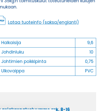
Yli 35kg:n toimituskulut toteutuneiden kulujen
mukaan.
Lataa tuoteinfo (saksa/englanti)
Halkaisija
9,6
Johdinluku
10
Johtimien poikkipinta
0,75
Ulkovaippa
PVC
a asiakaspalveluumme ark. 8-16