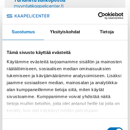
Tai lähetä sähköpostia
myynti@kaapelicenter.fi
Suostumus
Yksityiskohdat
Tietoja
Saman kaapelin eri versiot
Tämä sivusto käyttää evästeitä
Ohjauskaapeli ÖPVC-JZ 4G16
Käytämme evästeitä tarjoamamme sisällön ja mainosten
räätälöimiseen, sosiaalisen median ominaisuuksien
tukemiseen ja kävijämäärämme analysoimiseen. Lisäksi
jaamme sosiaalisen median, mainosalan ja analytiikka-
alan kumppaneillemme tietoja siitä, miten käytät
Ohjauskaapeli ÖPVC-JZ 5G16
sivustoamme. Kumppanimme voivat yhdistää näitä
tietoja muihin tietoihin, joita olet antanut heille tai joita on
kerätty, kun olet käyttänyt heidän palvelujaan.
Suostumuksen