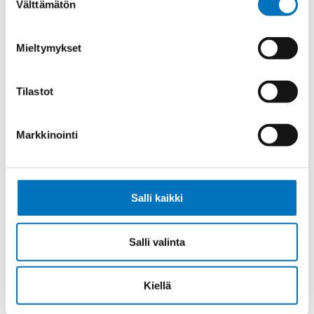
Välttämätön
valinta
Ohjauskaapeli ÖPVC-JZ 7G16
Mieltymykset
Tilastot
Ohjauskaapeli ÖPVC-JZ 4G25
Markkinointi
Salli kaikki
Ohjauskaapeli ÖPVC-JZ 5G25
Salli valinta
Kiellä