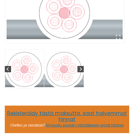
Rekisteröidy tästä maksutta, saat halvemmat
hinnat
Oletko jo asiakas?
Kirjaudu sisään nähdäksesi omat hintasi