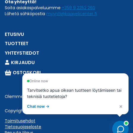
Ota yhteyttä!
Soita asiakaspalveluumme
+358 9 2252 260
Lähetä sähköpostia
myynti@kaapelicenter.fi
ETUSIVU
TUOTTEET
YHTEYSTIEDOT
KIRJAUDU
OSTOSKORI
Online now
Tarvitsetko apua oikean tuotteen löytämiseen tai
Olemme osa
Esbeconia
.
teknisiä tuotetietoja?
×
Chat now →
Copyright © 2023 Esbecon | All Rights Reserved
Toimitusehdot
Tietosuojaseloste
Peruuta tilaus