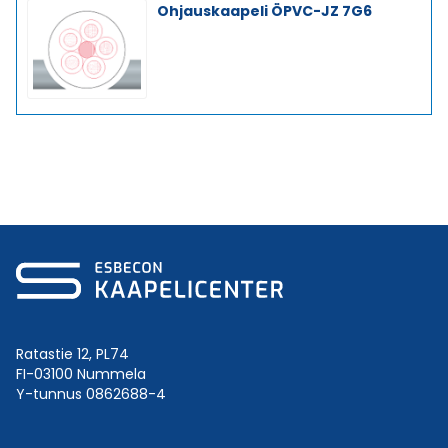
Ohjauskaapeli ÖPVC-JZ 7G6
Ratastie 12, PL74
FI-03100 Nummela
Y-tunnus 0862688-4