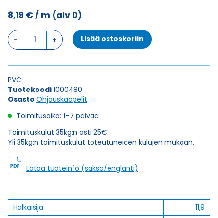
8,19
€
/ m
(alv 0)
Ohjauskaapeli
Lisää ostoskoriin
ÖPVC-
JZ
18G0,75
määrä
PVC
Tuotekoodi
1000480
Osasto
Ohjauskaapelit
Toimitusaika: 1–7 päivää
Toimituskulut 35kg:n asti 25€.
Yli 35kg:n toimituskulut toteutuneiden kulujen mukaan.
Lataa tuoteinfo (saksa/englanti)
Halkaisija
11,9