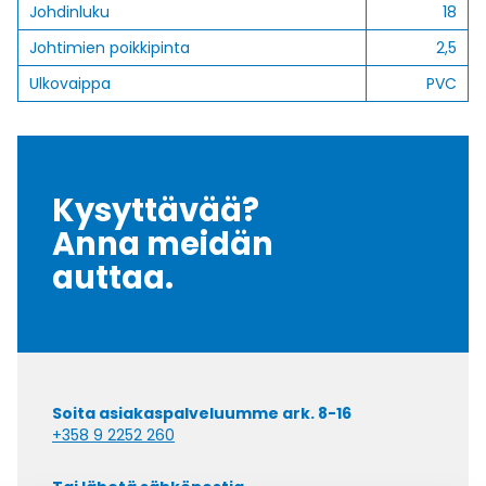
Johdinluku
18
Johtimien poikkipinta
2,5
Ulkovaippa
PVC
Kysyttävää?
Anna meidän
auttaa.
Soita asiakaspalveluumme ark. 8-16
+358 9 2252 260