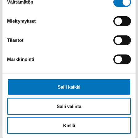
Välttämätön
valinta
Ohjauskaapeli ÖPVC-JZ 5G10
Mieltymykset
Tilastot
Ohjauskaapeli ÖPVC-JZ 7G10
Markkinointi
Salli kaikki
Ohjauskaapeli ÖPVC-JZ 4G16
Salli valinta
Kiellä