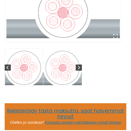
Rekisteröidy tästä maksutta, saat halvemmat
hinnat
Oletko jo asiakas?
Kirjaudu sisään nähdäksesi omat hintasi