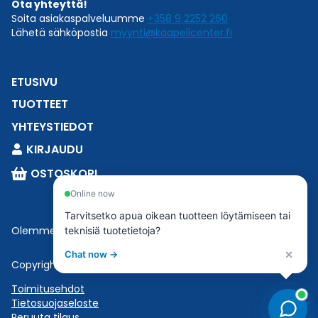
Ota yhteyttä!
Soita asiakaspalveluumme
+358 9 2252 260
Lähetä sähköpostia
myynti@kaapelicenter.fi
ETUSIVU
TUOTTEET
YHTEYSTIEDOT
KIRJAUDU
OSTOSKORI
Online now
Tarvitsetko apua oikean tuotteen löytämiseen tai
Olemme osa
Esbeconia
.
teknisiä tuotetietoja?
×
Chat now →
Copyright © 2023 Esbecon | All Rights Reserved
Toimitusehdot
Tietosuojaseloste
Peruuta tilaus