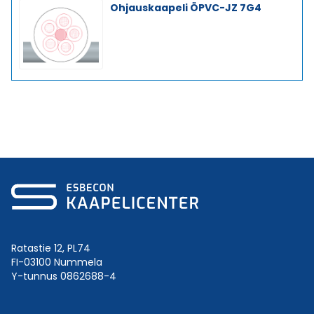
Ohjauskaapeli ÖPVC-JZ 7G4
Ratastie 12, PL74
FI-03100 Nummela
Y-tunnus 0862688-4