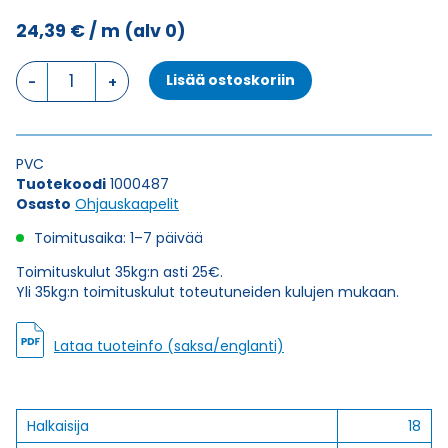
24,39
€
/ m
(alv 0)
Ohjauskaapeli
Lisää ostoskoriin
ÖPVC-
JZ
18G2,5
määrä
PVC
Tuotekoodi
1000487
Osasto
Ohjauskaapelit
Toimitusaika: 1–7 päivää
Toimituskulut 35kg:n asti 25€.
Yli 35kg:n toimituskulut toteutuneiden kulujen mukaan.
Lataa tuoteinfo (saksa/englanti)
Halkaisija
18