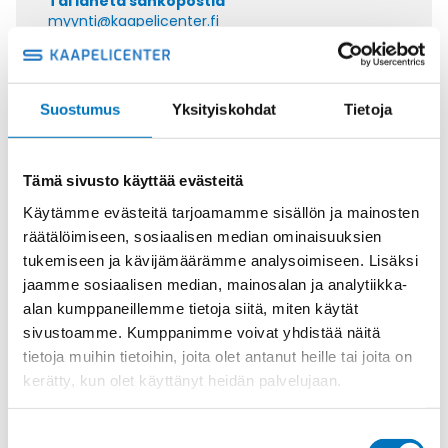
Tai lähetä sähköpostia
myynti@kaapelicenter.fi
Suostumus
Yksityiskohdat
Tietoja
Saman kaapelin eri versiot
Tämä sivusto käyttää evästeitä
Ohjauskaapeli ÖPVC-JZ 7G6
Käytämme evästeitä tarjoamamme sisällön ja mainosten
räätälöimiseen, sosiaalisen median ominaisuuksien
tukemiseen ja kävijämäärämme analysoimiseen. Lisäksi
jaamme sosiaalisen median, mainosalan ja analytiikka-
alan kumppaneillemme tietoja siitä, miten käytät
Ohjauskaapeli ÖPVC-JZ 4G10
sivustoamme. Kumppanimme voivat yhdistää näitä
tietoja muihin tietoihin, joita olet antanut heille tai joita on
kerätty, kun olet käyttänyt heidän palvelujaan.
Suostumuksen