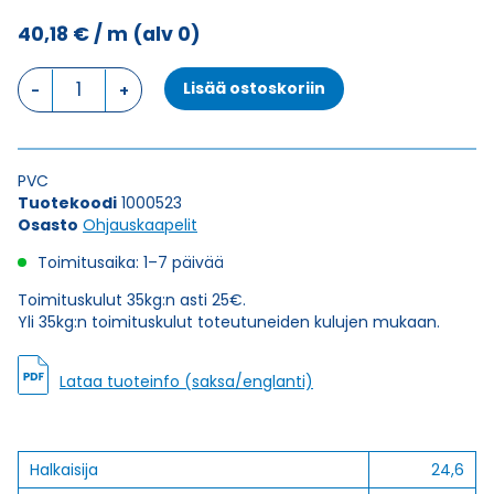
40,18
€
/ m
(alv 0)
Ohjauskaapeli
Lisää ostoskoriin
ÖPVC-
JZ
34G2,5
määrä
PVC
Tuotekoodi
1000523
Osasto
Ohjauskaapelit
Toimitusaika: 1–7 päivää
Toimituskulut 35kg:n asti 25€.
Yli 35kg:n toimituskulut toteutuneiden kulujen mukaan.
Lataa tuoteinfo (saksa/englanti)
Halkaisija
24,6