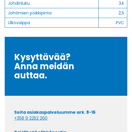
Johdinluku
34
Johtimien poikkipinta
2,5
Ulkovaippa
PVC
Kysyttävää?
Anna meidän
auttaa.
Soita asiakaspalveluumme ark. 8-16
+358 9 2252 260