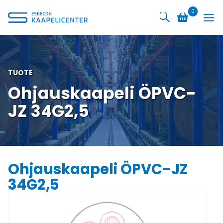
Siirry
0
sisältöön
TUOTE
Ohjauskaapeli ÖPVC-
JZ 34G2,5
Ohjauskaapeli ÖPVC-JZ
34G2,5