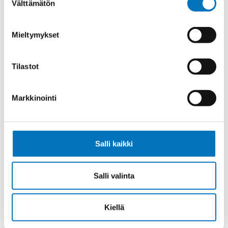
Välttämätön
valinta
Ohjauskaapeli ÖPVC-JZ 4G6
Mieltymykset
Tilastot
Ohjauskaapeli ÖPVC-JZ 5G6
Markkinointi
Salli kaikki
Ohjauskaapeli ÖPVC-JZ 7G6
Salli valinta
Kiellä