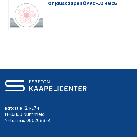
Ohjauskaapeli ÖPVC-JZ 4G25
Ratastie 12, PL74
FI-03100 Nummela
Y-tunnus 0862688-4