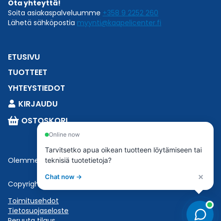
Ota yhteyttä!
Soita asiakaspalveluumme
+358 9 2252 260
Lähetä sähköpostia
myynti@kaapelicenter.fi
ETUSIVU
TUOTTEET
YHTEYSTIEDOT
KIRJAUDU
OSTOSKORI
Online now
Tarvitsetko apua oikean tuotteen löytämiseen tai
Olemme osa
Esbeconia
.
teknisiä tuotetietoja?
×
Chat now →
Copyright © 2023 Esbecon | All Rights Reserved
Toimitusehdot
Tietosuojaseloste
Peruuta tilaus