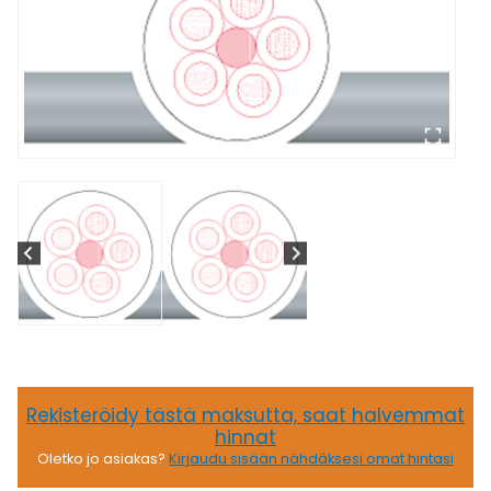
Rekisteröidy tästä maksutta, saat halvemmat
hinnat
Oletko jo asiakas?
Kirjaudu sisään nähdäksesi omat hintasi