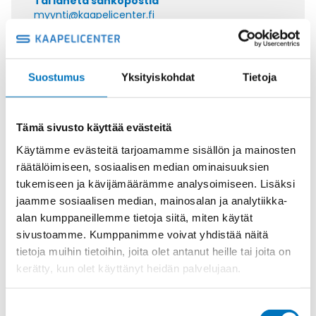
Tai lähetä sähköpostia
myynti@kaapelicenter.fi
Suostumus
Yksityiskohdat
Tietoja
Saman kaapelin eri versiot
Tämä sivusto käyttää evästeitä
Ohjauskaapeli ÖPVC-JZ 7G4
Käytämme evästeitä tarjoamamme sisällön ja mainosten
räätälöimiseen, sosiaalisen median ominaisuuksien
tukemiseen ja kävijämäärämme analysoimiseen. Lisäksi
jaamme sosiaalisen median, mainosalan ja analytiikka-
alan kumppaneillemme tietoja siitä, miten käytät
Ohjauskaapeli ÖPVC-JZ 3G6
sivustoamme. Kumppanimme voivat yhdistää näitä
tietoja muihin tietoihin, joita olet antanut heille tai joita on
kerätty, kun olet käyttänyt heidän palvelujaan.
Suostumuksen