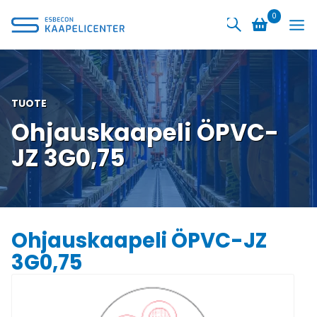
Siirry
0
sisältöön
TUOTE
Ohjauskaapeli ÖPVC-
JZ 3G0,75
Ohjauskaapeli ÖPVC-JZ
3G0,75