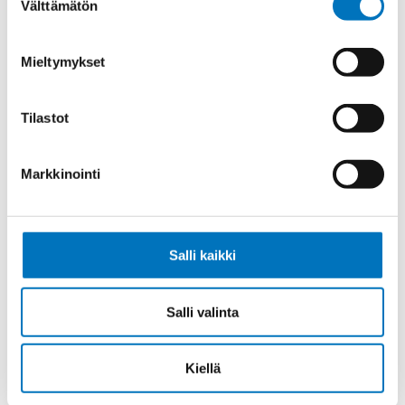
Välttämätön
valinta
Ohjauskaapeli ÖPVC-JZ 5G6
Mieltymykset
Tilastot
Ohjauskaapeli ÖPVC-JZ 7G6
Markkinointi
Salli kaikki
Ohjauskaapeli ÖPVC-JZ 4G10
Salli valinta
Kiellä