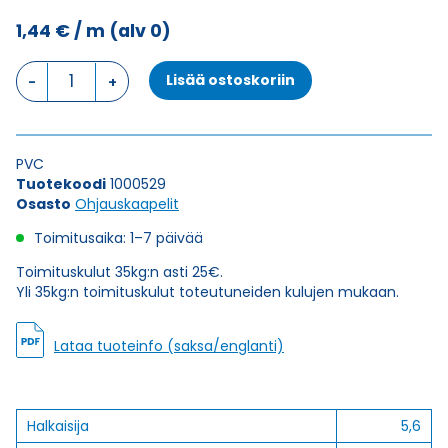
1,44
€
/ m
(alv 0)
Ohjauskaapeli
Lisää ostoskoriin
ÖPVC-
JZ
3G0,75
määrä
PVC
Tuotekoodi
1000529
Osasto
Ohjauskaapelit
Toimitusaika: 1–7 päivää
Toimituskulut 35kg:n asti 25€.
Yli 35kg:n toimituskulut toteutuneiden kulujen mukaan.
Lataa tuoteinfo (saksa/englanti)
Halkaisija
5,6