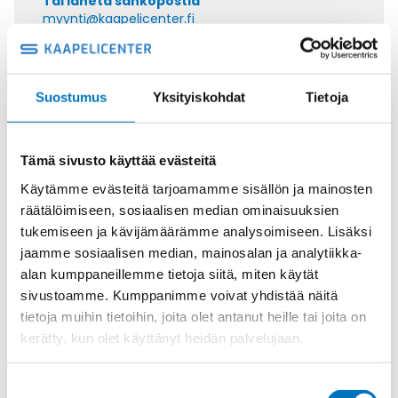
Tai lähetä sähköpostia
myynti@kaapelicenter.fi
Suostumus
Yksityiskohdat
Tietoja
Saman kaapelin eri versiot
Tämä sivusto käyttää evästeitä
Ohjauskaapeli ÖPVC-JZ 3G6
Käytämme evästeitä tarjoamamme sisällön ja mainosten
räätälöimiseen, sosiaalisen median ominaisuuksien
tukemiseen ja kävijämäärämme analysoimiseen. Lisäksi
jaamme sosiaalisen median, mainosalan ja analytiikka-
alan kumppaneillemme tietoja siitä, miten käytät
Ohjauskaapeli ÖPVC-JZ 4G6
sivustoamme. Kumppanimme voivat yhdistää näitä
tietoja muihin tietoihin, joita olet antanut heille tai joita on
kerätty, kun olet käyttänyt heidän palvelujaan.
Suostumuksen