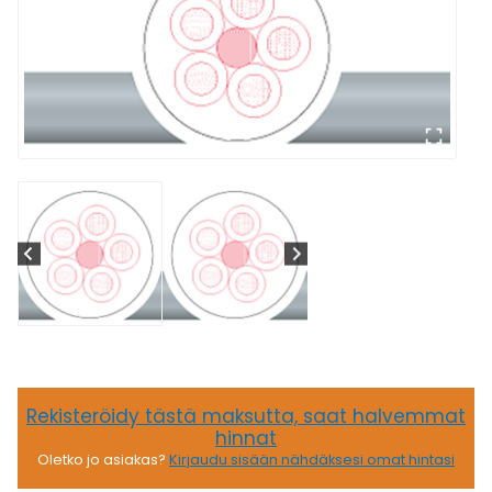
Rekisteröidy tästä maksutta, saat halvemmat
hinnat
Oletko jo asiakas?
Kirjaudu sisään nähdäksesi omat hintasi