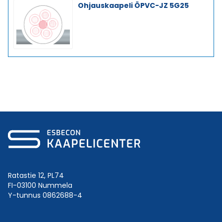
Ohjauskaapeli ÖPVC-JZ 5G25
Ratastie 12, PL74
FI-03100 Nummela
Y-tunnus 0862688-4