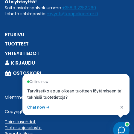
Ota yhteyttä!
Soita asiakaspalveluumme
+358 9 2252 260
Lähetä sähköpostia
myynti@kaapelicenter.fi
ETUSIVU
TUOTTEET
YHTEYSTIEDOT
KIRJAUDU
OSTOSKORI
Online now
Tarvitsetko apua oikean tuotteen löytämiseen tai
Olemme osa
Esbeconia
.
teknisiä tuotetietoja?
×
Chat now →
Copyright © 2023 Esbecon | All Rights Reserved
Toimitusehdot
Tietosuojaseloste
Peruuta tilaus