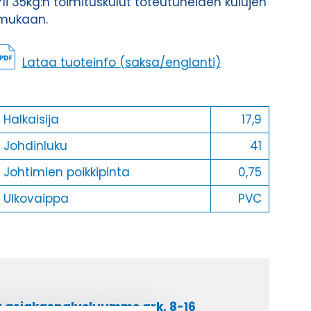
Yli 35kg:n toimituskulut toteutuneiden kulujen
mukaan.
Lataa tuoteinfo (saksa/englanti)
Halkaisija
17,9
Johdinluku
41
Johtimien poikkipinta
0,75
Ulkovaippa
PVC
a asiakaspalveluumme ark. 8-16