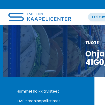
Siirry
sisältöön
TUOTE
Ohja
41G0
Hummel holkkitiivisteet
ILME -moninapaliittimet