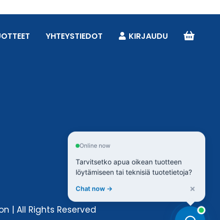
UOTTEET
YHTEYSTIEDOT
KIRJAUDU
Online now
Tarvitsetko apua oikean tuotteen
löytämiseen tai teknisiä tuotetietoja?
×
Chat now →
n | All Rights Reserved