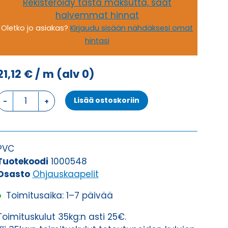
Rekisteröidy tästä maksutta, saat
halvemmat hinnat
Oletko jo asiakas?
Kirjaudu sisään nähdäksesi omat
hintasi
21,12
€
/ m
(alv 0)
Ohjauskaapeli
Lisää ostoskoriin
ÖPVC-
JZ
41G0,75
määrä
PVC
Tuotekoodi
1000548
Osasto
Ohjauskaapelit
Toimitusaika: 1–7 päivää
Toimituskulut 35kg:n asti 25€.