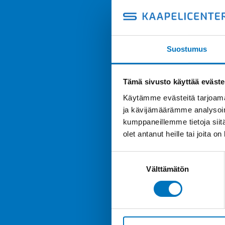
Suostumus
Tämä sivusto käyttää eväste
Käytämme evästeitä tarjoama
ja kävijämäärämme analysoim
kumppaneillemme tietoja siitä
olet antanut heille tai joita o
Suostumuksen
Välttämätön
valinta