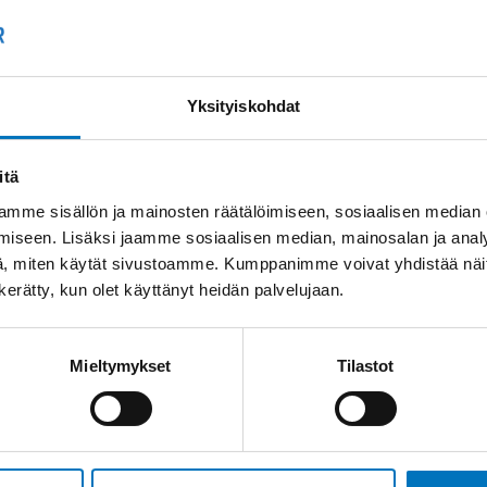
Kysyttävää?
+358
Anna meidän
auttaa.
Tai 
Yksityiskohdat
myyn
itä
mme sisällön ja mainosten räätälöimiseen, sosiaalisen median
iseen. Lisäksi jaamme sosiaalisen median, mainosalan ja analy
, miten käytät sivustoamme. Kumppanimme voivat yhdistää näitä t
n kerätty, kun olet käyttänyt heidän palvelujaan.
Saman kaapelin eri versiot
Mieltymykset
Tilastot
Ohjauskaapeli ÖPVC-
JZ 5G6