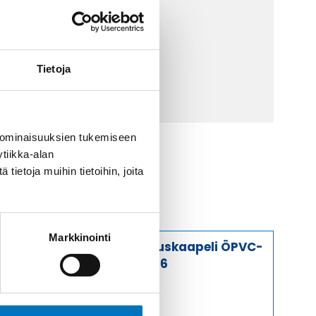
 9 2252 260
lähetä sähköpostia
Tietoja
ti@kaapelicenter.fi
 ominaisuuksien tukemiseen
tiikka-alan
ietoja muihin tietoihin, joita
Markkinointi
Ohjauskaapeli ÖPVC-
JZ 7G6