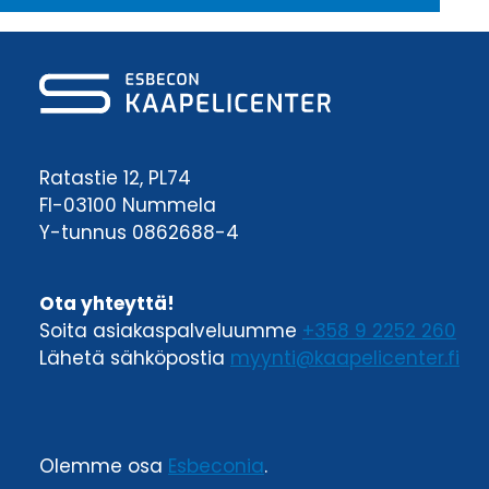
Ratastie 12, PL74
FI-03100 Nummela
Y-tunnus 0862688-4
Ota yhteyttä!
Soita asiakaspalveluumme
+358 9 2252 260
Lähetä sähköpostia
myynti@kaapelicenter.fi
Olemme osa
Esbeconia
.