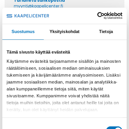
Tai lähetä sähköpostia
myynti@kaapelicenter.fi
Suostumus
Yksityiskohdat
Tietoja
Saman kaapelin eri versiot
Tämä sivusto käyttää evästeitä
Ohjauskaapeli ÖPVC-JZ 4G16
Käytämme evästeitä tarjoamamme sisällön ja mainosten
räätälöimiseen, sosiaalisen median ominaisuuksien
tukemiseen ja kävijämäärämme analysoimiseen. Lisäksi
jaamme sosiaalisen median, mainosalan ja analytiikka-
alan kumppaneillemme tietoja siitä, miten käytät
Ohjauskaapeli ÖPVC-JZ 5G16
sivustoamme. Kumppanimme voivat yhdistää näitä
tietoja muihin tietoihin, joita olet antanut heille tai joita on
kerätty, kun olet käyttänyt heidän palvelujaan.
Suostumuksen