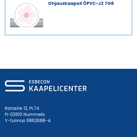
Ohjauskaapeli ÖPVC-JZ 7G6
Ratastie 12, PL74
FI-03100 Nummela
Y-tunnus 0862688-4