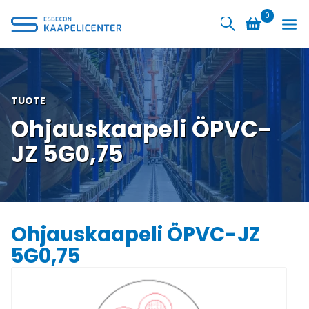
Siirry
0
sisältöön
TUOTE
Ohjauskaapeli ÖPVC-
JZ 5G0,75
Ohjauskaapeli ÖPVC-JZ
5G0,75