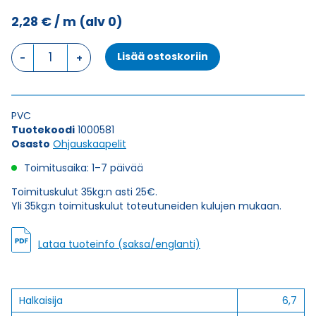
2,28
€
/ m
(alv 0)
Ohjauskaapeli
Lisää ostoskoriin
ÖPVC-
JZ
5G0,75
määrä
PVC
Tuotekoodi
1000581
Osasto
Ohjauskaapelit
Toimitusaika: 1–7 päivää
Toimituskulut 35kg:n asti 25€.
Yli 35kg:n toimituskulut toteutuneiden kulujen mukaan.
Lataa tuoteinfo (saksa/englanti)
Halkaisija
6,7