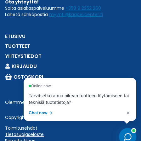
Ota yhteyttä!
Soita asiakaspalveluumme
+358 9 2252 260
Lähetä sähköpostia
myynti@kaapelicenter.fi
ETUSIVU
TUOTTEET
YHTEYSTIEDOT
KIRJAUDU
OSTOSKORI
Online now
Tarvitsetko apua oikean tuotteen löytämiseen tai
Olemme osa
Esbeconia
.
teknisiä tuotetietoja?
×
Chat now →
Copyright © 2023 Esbecon | All Rights Reserved
Toimitusehdot
Tietosuojaseloste
Peruuta tilaus