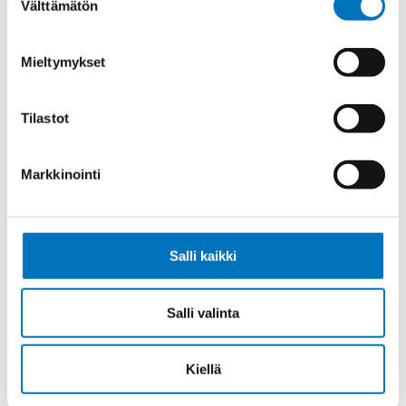
Välttämätön
valinta
Ohjauskaapeli ÖPVC-JZ 7G16
Mieltymykset
Tilastot
Ohjauskaapeli ÖPVC-JZ 4G25
Markkinointi
Salli kaikki
Ohjauskaapeli ÖPVC-JZ 5G25
Salli valinta
Kiellä