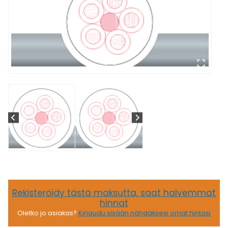
Rekisteröidy tästä maksutta, saat halvemmat
hinnat
Oletko jo asiakas?
Kirjaudu sisään nähdäksesi omat hintasi