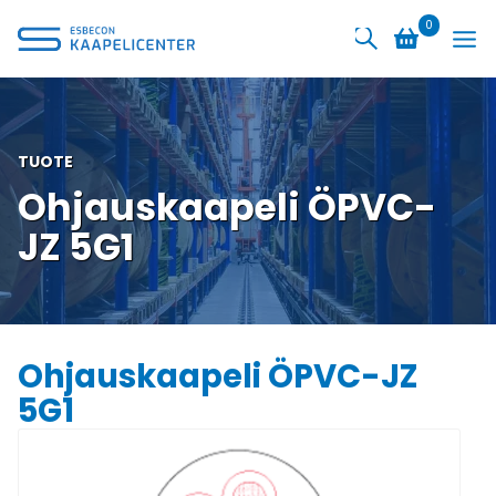
Siirry
0
sisältöön
TUOTE
Ohjauskaapeli ÖPVC-
JZ 5G1
Ohjauskaapeli ÖPVC-JZ
5G1