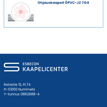
Ohjauskaapeli ÖPVC-JZ 7G4
Ratastie 12, PL74
FI-03100 Nummela
Y-tunnus 0862688-4