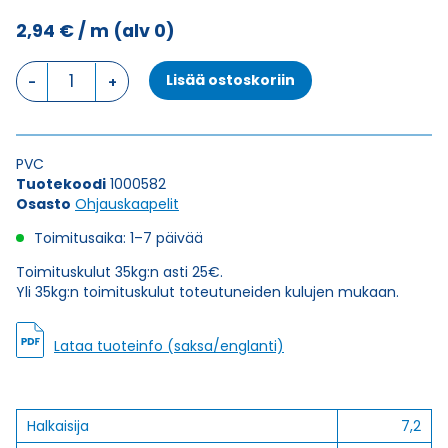
2,94
€
/ m
(alv 0)
Ohjauskaapeli
Lisää ostoskoriin
ÖPVC-
JZ
5G1
määrä
PVC
Tuotekoodi
1000582
Osasto
Ohjauskaapelit
Toimitusaika: 1–7 päivää
Toimituskulut 35kg:n asti 25€.
Yli 35kg:n toimituskulut toteutuneiden kulujen mukaan.
Lataa tuoteinfo (saksa/englanti)
Halkaisija
7,2