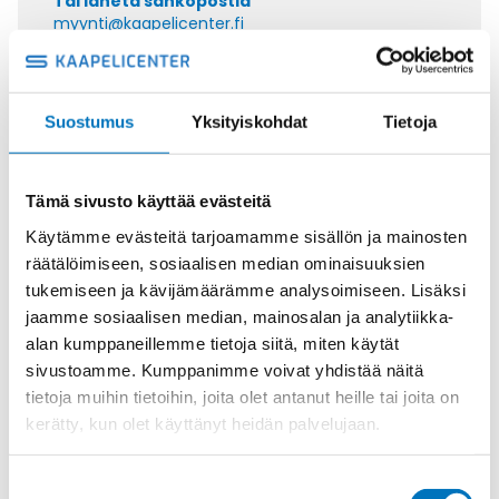
Tai lähetä sähköpostia
myynti@kaapelicenter.fi
Suostumus
Yksityiskohdat
Tietoja
Saman kaapelin eri versiot
Tämä sivusto käyttää evästeitä
Ohjauskaapeli ÖPVC-JZ 7G6
Käytämme evästeitä tarjoamamme sisällön ja mainosten
räätälöimiseen, sosiaalisen median ominaisuuksien
tukemiseen ja kävijämäärämme analysoimiseen. Lisäksi
jaamme sosiaalisen median, mainosalan ja analytiikka-
alan kumppaneillemme tietoja siitä, miten käytät
Ohjauskaapeli ÖPVC-JZ 4G10
sivustoamme. Kumppanimme voivat yhdistää näitä
tietoja muihin tietoihin, joita olet antanut heille tai joita on
kerätty, kun olet käyttänyt heidän palvelujaan.
Suostumuksen