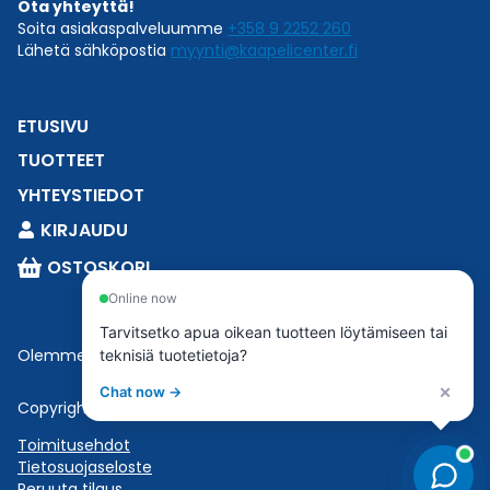
Ota yhteyttä!
Soita asiakaspalveluumme
+358 9 2252 260
Lähetä sähköpostia
myynti@kaapelicenter.fi
ETUSIVU
TUOTTEET
YHTEYSTIEDOT
KIRJAUDU
OSTOSKORI
Online now
Tarvitsetko apua oikean tuotteen löytämiseen tai
Olemme osa
Esbeconia
.
teknisiä tuotetietoja?
×
Chat now →
Copyright © 2023 Esbecon | All Rights Reserved
Toimitusehdot
Tietosuojaseloste
Peruuta tilaus