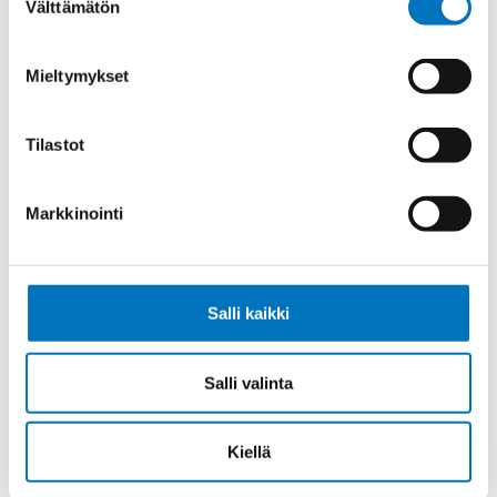
Välttämätön
valinta
Ohjauskaapeli ÖPVC-JZ 5G10
Mieltymykset
Tilastot
Ohjauskaapeli ÖPVC-JZ 7G10
Markkinointi
Salli kaikki
Ohjauskaapeli ÖPVC-JZ 4G16
Salli valinta
Kiellä