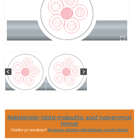
Rekisteröidy tästä maksutta, saat halvemmat
hinnat
Oletko jo asiakas?
Kirjaudu sisään nähdäksesi omat hintasi