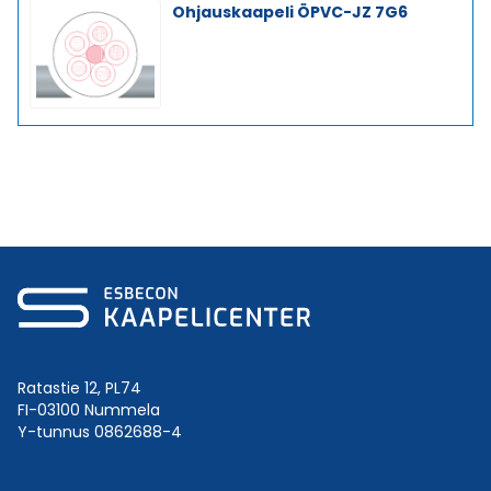
Ohjauskaapeli ÖPVC-JZ 7G6
Ratastie 12, PL74
FI-03100 Nummela
Y-tunnus 0862688-4