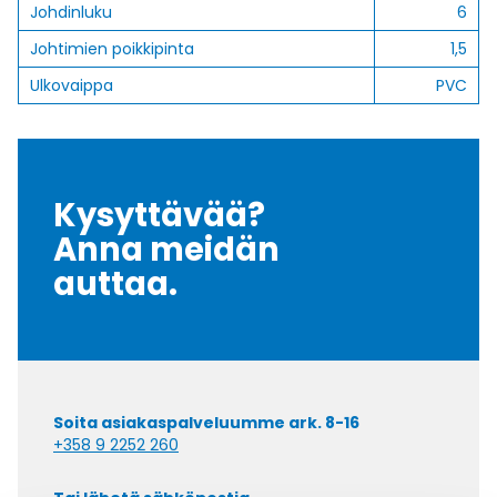
Johdinluku
6
Johtimien poikkipinta
1,5
Ulkovaippa
PVC
Kysyttävää?
Anna meidän
auttaa.
Soita asiakaspalveluumme ark. 8-16
+358 9 2252 260