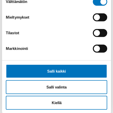
Välttämätön
valinta
Ohjauskaapeli ÖPVC-JZ 7G16
Mieltymykset
Tilastot
Ohjauskaapeli ÖPVC-JZ 4G25
Markkinointi
Salli kaikki
Ohjauskaapeli ÖPVC-JZ 5G25
Salli valinta
Kiellä