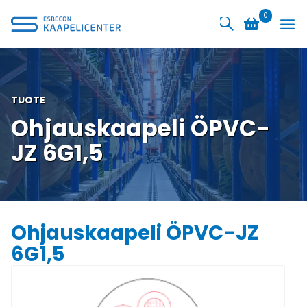
Siirry
0
sisältöön
TUOTE
Ohjauskaapeli ÖPVC-
JZ 6G1,5
Ohjauskaapeli ÖPVC-JZ
6G1,5