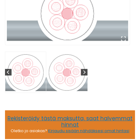
Rekisteröidy tästä maksutta, saat halvemmat
hinnat
Oletko jo asiakas?
Kirjaudu sisään nähdäksesi omat hintasi