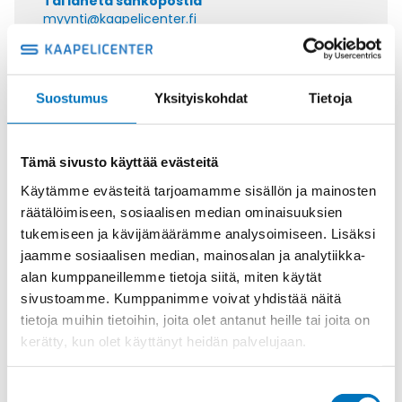
Tai lähetä sähköpostia
myynti@kaapelicenter.fi
Suostumus
Yksityiskohdat
Tietoja
Saman kaapelin eri versiot
Tämä sivusto käyttää evästeitä
Ohjauskaapeli ÖPVC-JZ 4G16
Käytämme evästeitä tarjoamamme sisällön ja mainosten
räätälöimiseen, sosiaalisen median ominaisuuksien
tukemiseen ja kävijämäärämme analysoimiseen. Lisäksi
jaamme sosiaalisen median, mainosalan ja analytiikka-
alan kumppaneillemme tietoja siitä, miten käytät
Ohjauskaapeli ÖPVC-JZ 5G16
sivustoamme. Kumppanimme voivat yhdistää näitä
tietoja muihin tietoihin, joita olet antanut heille tai joita on
kerätty, kun olet käyttänyt heidän palvelujaan.
Suostumuksen