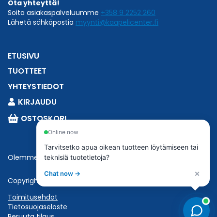
Ota yhteyttä!
Soita asiakaspalveluumme
+358 9 2252 260
Lähetä sähköpostia
myynti@kaapelicenter.fi
ETUSIVU
TUOTTEET
YHTEYSTIEDOT
KIRJAUDU
OSTOSKORI
Online now
Tarvitsetko apua oikean tuotteen löytämiseen tai
Olemme osa
Esbeconia
.
teknisiä tuotetietoja?
×
Chat now →
Copyright © 2023 Esbecon | All Rights Reserved
Toimitusehdot
Tietosuojaseloste
Peruuta tilaus