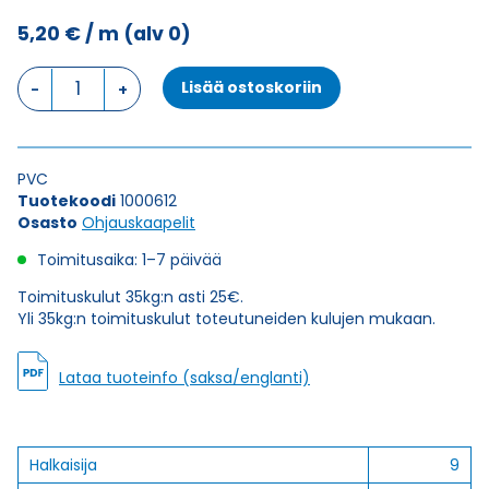
5,20
€
/ m
(alv 0)
Ohjauskaapeli
Lisää ostoskoriin
ÖPVC-
JZ
6G1,5
määrä
PVC
Tuotekoodi
1000612
Osasto
Ohjauskaapelit
Toimitusaika: 1–7 päivää
Toimituskulut 35kg:n asti 25€.
Yli 35kg:n toimituskulut toteutuneiden kulujen mukaan.
Lataa tuoteinfo (saksa/englanti)
Halkaisija
9