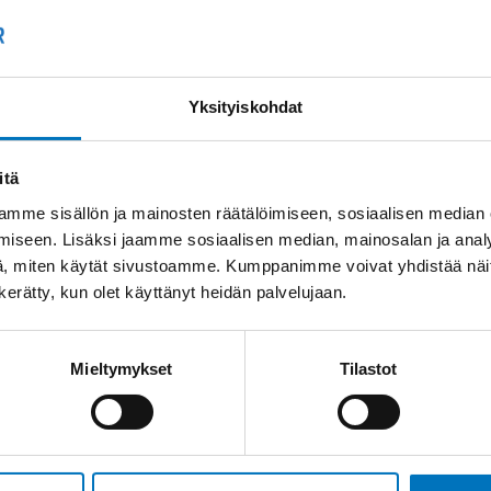
Kysyttävää?
+358
Anna meidän
auttaa.
Tai 
Yksityiskohdat
myyn
itä
mme sisällön ja mainosten räätälöimiseen, sosiaalisen median
iseen. Lisäksi jaamme sosiaalisen median, mainosalan ja analy
, miten käytät sivustoamme. Kumppanimme voivat yhdistää näitä t
n kerätty, kun olet käyttänyt heidän palvelujaan.
Saman kaapelin eri versiot
Mieltymykset
Tilastot
Ohjauskaapeli ÖPVC-
JZ 5G25