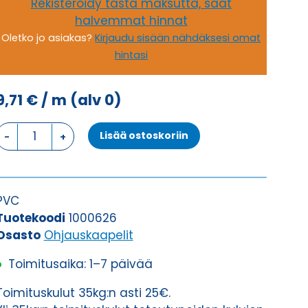
Rekisteröidy tästä maksutta, saat
halvemmat hinnat
Oletko jo asiakas?
Kirjaudu sisään nähdäksesi omat
hintasi
9,71
€
/ m
(alv 0)
Ohjauskaapeli
Lisää ostoskoriin
ÖPVC-
JZ
7G2,5
määrä
PVC
Tuotekoodi
1000626
Osasto
Ohjauskaapelit
Toimitusaika: 1–7 päivää
Toimituskulut 35kg:n asti 25€.