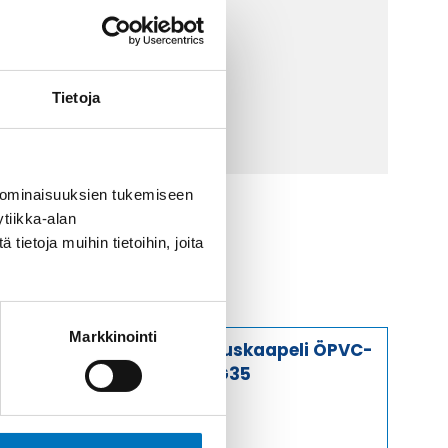
 9 2252 260
lähetä sähköpostia
Tietoja
ti@kaapelicenter.fi
 ominaisuuksien tukemiseen
tiikka-alan
ietoja muihin tietoihin, joita
Markkinointi
Ohjauskaapeli ÖPVC-
JZ 4G35