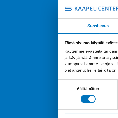
Suostumus
Tämä sivusto käyttää eväste
Käytämme evästeitä tarjoama
ja kävijämäärämme analysoim
kumppaneillemme tietoja siitä
olet antanut heille tai joita o
Suostumuksen
Välttämätön
valinta