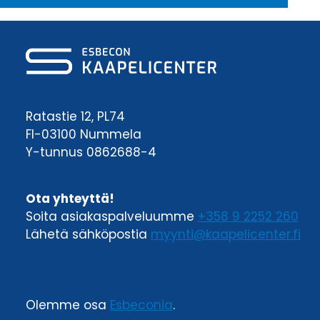
Ratastie 12, PL74
FI-03100 Nummela
Y-tunnus 0862688-4
Ota yhteyttä!
Soita asiakaspalveluumme
+358 9 2252 260
Lähetä sähköpostia
myynti@kaapelicenter.fi
Olemme osa
Esbeconia
.