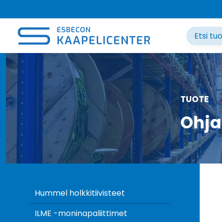
Siirry
sisältöön
TUOTE
Ohja
Hummel holkkitiivisteet
ILME -moninapaliittimet