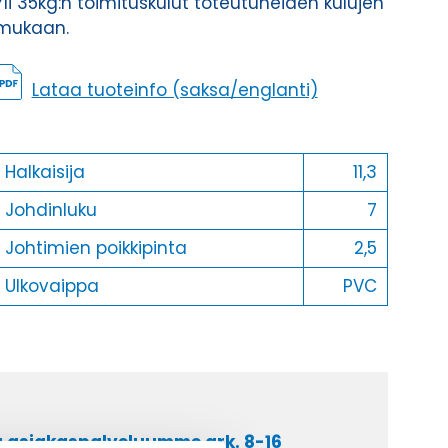
Yli 35kg:n toimituskulut toteutuneiden kulujen
mukaan.
Lataa tuoteinfo (saksa/englanti)
Halkaisija
11,3
Johdinluku
7
Johtimien poikkipinta
2,5
Ulkovaippa
PVC
a asiakaspalveluumme ark. 8-16