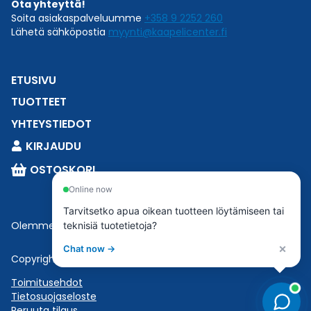
Ota yhteyttä!
Soita asiakaspalveluumme
+358 9 2252 260
Lähetä sähköpostia
myynti@kaapelicenter.fi
ETUSIVU
TUOTTEET
YHTEYSTIEDOT
KIRJAUDU
OSTOSKORI
Online now
Tarvitsetko apua oikean tuotteen löytämiseen tai
Olemme osa
Esbeconia
.
teknisiä tuotetietoja?
×
Chat now →
Copyright © 2023 Esbecon | All Rights Reserved
Toimitusehdot
Tietosuojaseloste
Peruuta tilaus