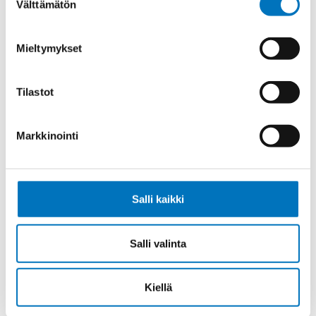
Välttämätön
valinta
Ohjauskaapeli ÖPVC-JZ 5G25
Mieltymykset
Tilastot
Ohjauskaapeli ÖPVC-JZ 4G35
Markkinointi
Salli kaikki
Ohjauskaapeli ÖPVC-JZ 5G35
Salli valinta
Kiellä