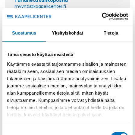
Tai lähetä sähköpostia
myynti@kaapelicenter.fi
Suostumus
Yksityiskohdat
Tietoja
Saman kaapelin eri versiot
Tämä sivusto käyttää evästeitä
Ohjauskaapeli ÖPVC-JZ 7G16
Käytämme evästeitä tarjoamamme sisällön ja mainosten
räätälöimiseen, sosiaalisen median ominaisuuksien
tukemiseen ja kävijämäärämme analysoimiseen. Lisäksi
jaamme sosiaalisen median, mainosalan ja analytiikka-
alan kumppaneillemme tietoja siitä, miten käytät
Ohjauskaapeli ÖPVC-JZ 4G25
sivustoamme. Kumppanimme voivat yhdistää näitä
tietoja muihin tietoihin, joita olet antanut heille tai joita on
kerätty, kun olet käyttänyt heidän palvelujaan.
Suostumuksen