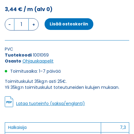
3,44
€
/ m
(alv 0)
Ohjauskaapeli
Lisää ostoskoriin
ÖPVC-
OZ
4X1,5
määrä
PVC
Tuotekoodi
1001069
Osasto
Ohjauskaapelit
Toimitusaika: 1–7 päivää
Toimituskulut 35kg:n asti 25€.
Yli 35kg:n toimituskulut toteutuneiden kulujen mukaan.
Lataa tuoteinfo (saksa/englanti)
Halkaisija
7,3