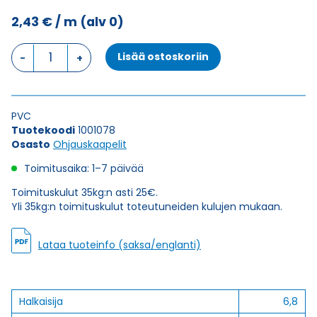
2,43
€
/ m
(alv 0)
Ohjauskaapeli
Lisää ostoskoriin
ÖPVC-
OZ
7X0,5
määrä
PVC
Tuotekoodi
1001078
Osasto
Ohjauskaapelit
Toimitusaika: 1–7 päivää
Toimituskulut 35kg:n asti 25€.
Yli 35kg:n toimituskulut toteutuneiden kulujen mukaan.
Lataa tuoteinfo (saksa/englanti)
Halkaisija
6,8