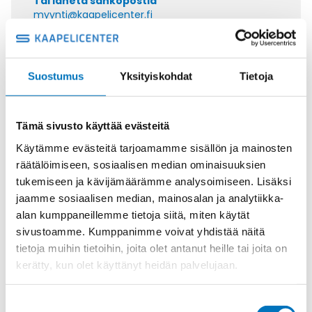
Tai lähetä sähköpostia
myynti@kaapelicenter.fi
Suostumus
Yksityiskohdat
Tietoja
Saman kaapelin eri versiot
Tämä sivusto käyttää evästeitä
Ohjauskaapeli ÖPVC-JZ 3G6
Käytämme evästeitä tarjoamamme sisällön ja mainosten
räätälöimiseen, sosiaalisen median ominaisuuksien
tukemiseen ja kävijämäärämme analysoimiseen. Lisäksi
jaamme sosiaalisen median, mainosalan ja analytiikka-
alan kumppaneillemme tietoja siitä, miten käytät
Ohjauskaapeli ÖPVC-JZ 4G6
sivustoamme. Kumppanimme voivat yhdistää näitä
tietoja muihin tietoihin, joita olet antanut heille tai joita on
kerätty, kun olet käyttänyt heidän palvelujaan.
Suostumuksen