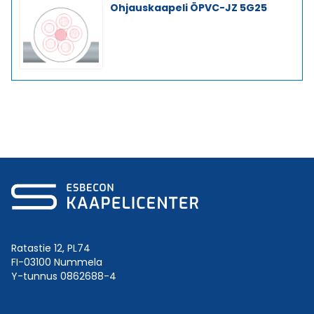
Ohjauskaapeli ÖPVC-JZ 5G25
Ratastie 12, PL74
FI-03100 Nummela
Y-tunnus 0862688-4