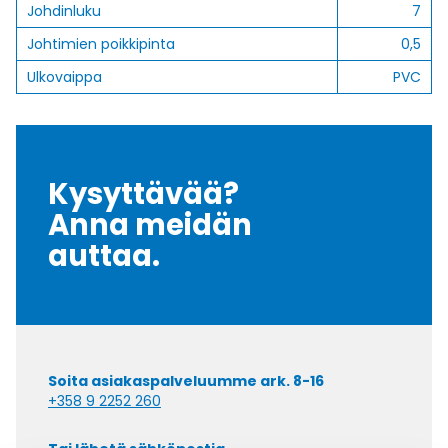
Johdinluku
7
Johtimien poikkipinta
0,5
Ulkovaippa
PVC
Kysyttävää?
Anna meidän
auttaa.
Soita asiakaspalveluumme ark. 8-16
+358 9 2252 260