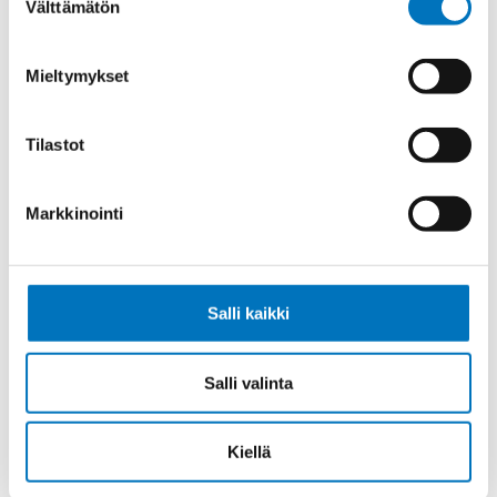
Välttämätön
valinta
Ohjauskaapeli ÖPVC-JZ 5G6
Mieltymykset
Tilastot
Ohjauskaapeli ÖPVC-JZ 7G6
Markkinointi
Salli kaikki
Ohjauskaapeli ÖPVC-JZ 4G10
Salli valinta
Kiellä