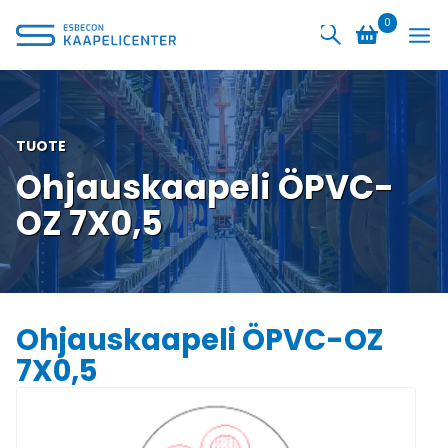
Siirry
0
sisältöön
TUOTE
Ohjauskaapeli ÖPVC-
OZ 7X0,5
Ohjauskaapeli ÖPVC-OZ
7X0,5