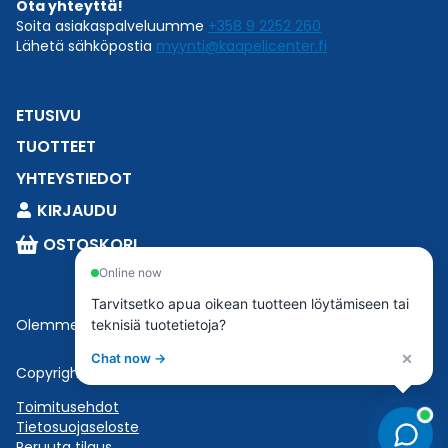
Ota yhteyttä!
Soita asiakaspalveluumme
+358 9 2252 260
Lähetä sähköpostia
myynti@kaapelicenter.fi
ETUSIVU
TUOTTEET
YHTEYSTIEDOT
KIRJAUDU
OSTOSKORI
Online now
Tarvitsetko apua oikean tuotteen löytämiseen tai
Olemme osa
Esbeconia
.
teknisiä tuotetietoja?
×
Chat now →
Copyright © 2023 Esbecon | All Rights Reserved
Toimitusehdot
Tietosuojaseloste
Peruuta tilaus