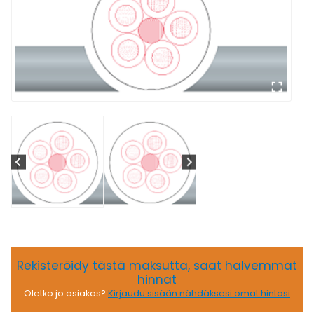
Rekisteröidy tästä maksutta, saat halvemmat
hinnat
Oletko jo asiakas?
Kirjaudu sisään nähdäksesi omat hintasi