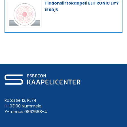
Tiedonsiirtokaapeli ELITRONIC LIYY
12X0,5
Ratastie 12, PL74
FI-03100 Nummela
Y-tunnus 0862688-4