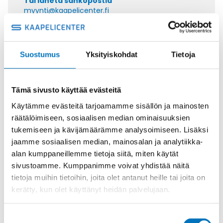
Tai lähetä sähköpostia
myynti@kaapelicenter.fi
Suostumus
Yksityiskohdat
Tietoja
Saman kaapelin eri versiot
Tämä sivusto käyttää evästeitä
Tiedonsiirtokaapeli ELITRONIC LIYY
3X0,75
Käytämme evästeitä tarjoamamme sisällön ja mainosten
räätälöimiseen, sosiaalisen median ominaisuuksien
tukemiseen ja kävijämäärämme analysoimiseen. Lisäksi
jaamme sosiaalisen median, mainosalan ja analytiikka-
alan kumppaneillemme tietoja siitä, miten käytät
Tiedonsiirtokaapeli ELITRONIC LIYY
sivustoamme. Kumppanimme voivat yhdistää näitä
4X0,75
tietoja muihin tietoihin, joita olet antanut heille tai joita on
kerätty, kun olet käyttänyt heidän palvelujaan.
Suostumuksen