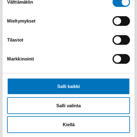
Välttämätön
valinta
Tiedonsiirtokaapeli ELITRONIC LIYY
5X0,75
Mieltymykset
Tilastot
Tiedonsiirtokaapeli ELITRONIC LIYY
Markkinointi
8X0,75
Salli kaikki
Tiedonsiirtokaapeli ELITRONIC LIYY
Salli valinta
10X0,75
Kiellä