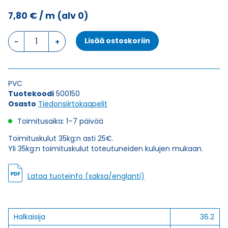
7,80
€
/ m
(alv 0)
Tiedonsiirtokaapeli
Lisää ostoskoriin
ELITRONIC
LIYY
25X0,34
määrä
PVC
Tuotekoodi
500150
Osasto
Tiedonsiirtokaapelit
Toimitusaika: 1–7 päivää
Toimituskulut 35kg:n asti 25€.
Yli 35kg:n toimituskulut toteutuneiden kulujen mukaan.
Lataa tuoteinfo (saksa/englanti)
Halkaisija
36.2