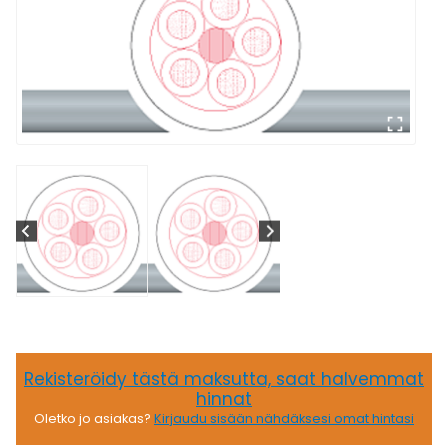
Rekisteröidy tästä maksutta, saat halvemmat
hinnat
Oletko jo asiakas?
Kirjaudu sisään nähdäksesi omat hintasi