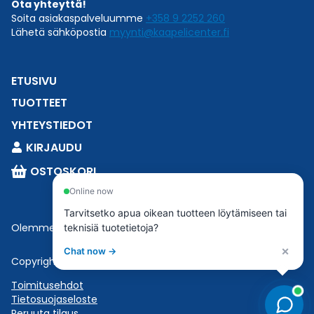
Ota yhteyttä!
Soita asiakaspalveluumme
+358 9 2252 260
Lähetä sähköpostia
myynti@kaapelicenter.fi
ETUSIVU
TUOTTEET
YHTEYSTIEDOT
KIRJAUDU
OSTOSKORI
Online now
Tarvitsetko apua oikean tuotteen löytämiseen tai
Olemme osa
Esbeconia
.
teknisiä tuotetietoja?
×
Chat now →
Copyright © 2023 Esbecon | All Rights Reserved
Toimitusehdot
Tietosuojaseloste
Peruuta tilaus