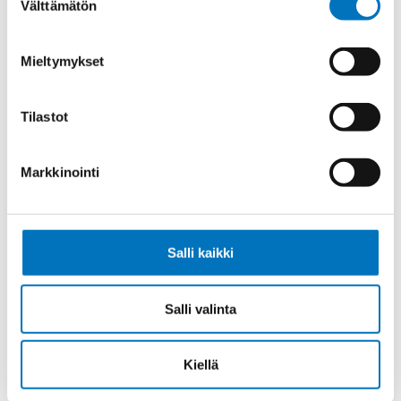
Välttämätön
valinta
Tiedonsiirtokaapeli ELITRONIC LIYY
5X0,75
Mieltymykset
Tilastot
Tiedonsiirtokaapeli ELITRONIC LIYY
Markkinointi
8X0,75
Salli kaikki
Tiedonsiirtokaapeli ELITRONIC LIYY
Salli valinta
10X0,75
Kiellä