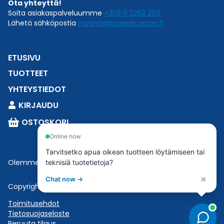
Ota yhteyttä!
Soita asiakaspalveluumme
+358 9 2252 260
Lähetä sähköpostia
myynti@kaapelicenter.fi
ETUSIVU
TUOTTEET
YHTEYSTIEDOT
KIRJAUDU
OSTOSKORI
Online now
Tarvitsetko apua oikean tuotteen löytämiseen tai
Olemme osa
Esbeconia
.
teknisiä tuotetietoja?
×
Chat now →
Copyright © 2023 Esbecon | All Rights Reserved
Toimitusehdot
Tietosuojaseloste
Peruuta tilaus