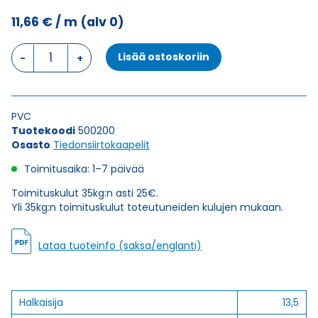
11,66
€
/ m
(alv 0)
Tiedonsiirtokaapeli
Lisää ostoskoriin
ELITRONIC
LIYY
40X0,34
määrä
PVC
Tuotekoodi
500200
Osasto
Tiedonsiirtokaapelit
Toimitusaika: 1–7 päivää
Toimituskulut 35kg:n asti 25€.
Yli 35kg:n toimituskulut toteutuneiden kulujen mukaan.
Lataa tuoteinfo (saksa/englanti)
Halkaisija
13,5