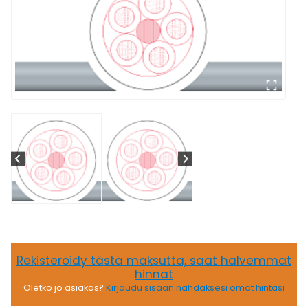
Rekisteröidy tästä maksutta, saat halvemmat
hinnat
Oletko jo asiakas?
Kirjaudu sisään nähdäksesi omat hintasi