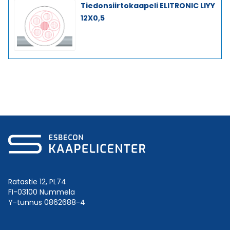
Tiedonsiirtokaapeli ELITRONIC LIYY
12X0,5
Ratastie 12, PL74
FI-03100 Nummela
Y-tunnus 0862688-4