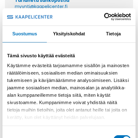
Tai lähetä sähköpostia
myynti@kaapelicenter.fi
Suostumus
Yksityiskohdat
Tietoja
Saman kaapelin eri versiot
Tämä sivusto käyttää evästeitä
Tiedonsiirtokaapeli ELITRONIC LIYY
3X0,75
Käytämme evästeitä tarjoamamme sisällön ja mainosten
räätälöimiseen, sosiaalisen median ominaisuuksien
tukemiseen ja kävijämäärämme analysoimiseen. Lisäksi
jaamme sosiaalisen median, mainosalan ja analytiikka-
alan kumppaneillemme tietoja siitä, miten käytät
Tiedonsiirtokaapeli ELITRONIC LIYY
sivustoamme. Kumppanimme voivat yhdistää näitä
4X0,75
tietoja muihin tietoihin, joita olet antanut heille tai joita on
kerätty, kun olet käyttänyt heidän palvelujaan.
Suostumuksen