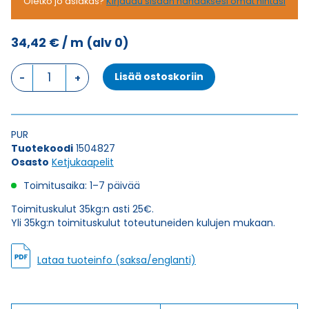
Oletko jo asiakas?
Kirjaudu sisään nähdäksesi omat hintasi
34,42
€
/ m
(alv 0)
Ketjukaapeli
Lisää ostoskoriin
KAWEFLEX
6230
SK-
C-
PUR
PUR
Tuotekoodi
1504827
UL/CSA
Osasto
Ketjukaapelit
25G0,75
(AWG19)
Toimitusaika: 1–7 päivää
määrä
Toimituskulut 35kg:n asti 25€.
Yli 35kg:n toimituskulut toteutuneiden kulujen mukaan.
Lataa tuoteinfo (saksa/englanti)