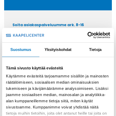
Soita asiakaspalveluumme ark. 8-16
+358 9 2252 260
Tai lähetä sähköpostia
myynti@kaapelicenter.fi
Suostumus
Yksityiskohdat
Tietoja
Tämä sivusto käyttää evästeitä
Käytämme evästeitä tarjoamamme sisällön ja mainosten
Saman kaapelin eri versiot
räätälöimiseen, sosiaalisen median ominaisuuksien
tukemiseen ja kävijämäärämme analysoimiseen. Lisäksi
Ketjukaapeli KAWEFLEX 6230 SK-
jaamme sosiaalisen median, mainosalan ja analytiikka-
C-PUR UL/CSA 25G2,5 (AWG14)
alan kumppaneillemme tietoja siitä, miten käytät
sivustoamme. Kumppanimme voivat yhdistää näitä
tietoja muihin tietoihin, joita olet antanut heille tai joita on