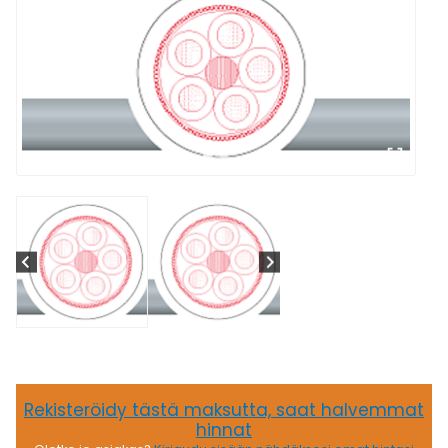
Rekisteröidy tästä maksutta, saat halvemmat
hinnat