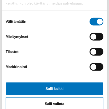
kerätty, kun olet käyttänyt heidän palvelujaan.
Ketjukaapeli KAWEFLEX 6230 SK-
Suostumuksen
C-PUR UL/CSA 18G1,5 (AWG16)
Välttämätön
valinta
Mieltymykset
Ketjukaapeli KAWEFLEX 6230 SK-
Tilastot
C-PUR UL/CSA 25G1,5 (AWG16)
Markkinointi
Ketjukaapeli KAWEFLEX 6230 SK-
Salli kaikki
C-PUR UL/CSA 36G1,5 (AWG16)
Salli valinta