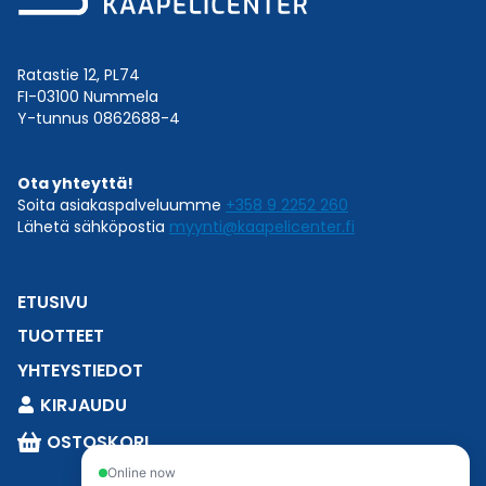
Ratastie 12, PL74
FI-03100 Nummela
Y-tunnus 0862688-4
Ota yhteyttä!
Soita asiakaspalveluumme
+358 9 2252 260
Lähetä sähköpostia
myynti@kaapelicenter.fi
ETUSIVU
TUOTTEET
YHTEYSTIEDOT
KIRJAUDU
OSTOSKORI
Online now