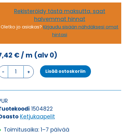
Rekisteröidy tästä maksutta, saat
halvemmat hinnat
Oletko jo asiakas?
Kirjaudu sisään nähdäksesi omat
hintasi
7,42
€
/ m
(alv 0)
Ketjukaapeli
Lisää ostoskoriin
KAWEFLEX
6230
SK-
C-
PUR
PUR
Tuotekoodi
1504822
UL/CSA
Osasto
Ketjukaapelit
4G0,75
Toimitusaika: 1–7 päivää
(AWG19)
määrä