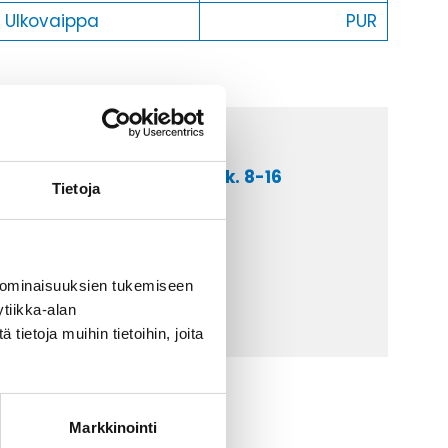
Ulkovaippa
PUR
a asiakaspalveluumme ark. 8-16
Tietoja
 9 2252 260
lähetä sähköpostia
ti@kaapelicenter.fi
 ominaisuuksien tukemiseen
tiikka-alan
ietoja muihin tietoihin, joita
Markkinointi