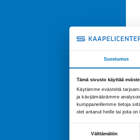
Suostumus
Tämä sivusto käyttää eväste
Käytämme evästeitä tarjoama
ja kävijämäärämme analysoim
kumppaneillemme tietoja siitä
olet antanut heille tai joita o
Suostumuksen
Välttämätön
valinta