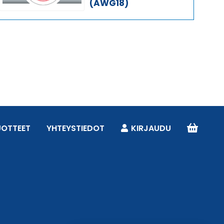
(AWG18)
UOTTEET
YHTEYSTIEDOT
KIRJAUDU