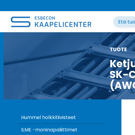
Siirry
sisältöön
TUOTE
Ketj
SK-C
(AW
Hummel holkkitiivisteet
ILME -moninapaliittimet