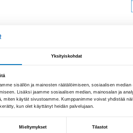
Soit
Kysyttävää?
Yksityiskohdat
+358
Anna meidän
auttaa.
itä
Tai 
myyn
mme sisällön ja mainosten räätälöimiseen, sosiaalisen median
iseen. Lisäksi jaamme sosiaalisen median, mainosalan ja analy
, miten käytät sivustoamme. Kumppanimme voivat yhdistää näitä t
n kerätty, kun olet käyttänyt heidän palvelujaan.
Mieltymykset
Tilastot