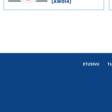
(AWG14)
ETUSIVU
T