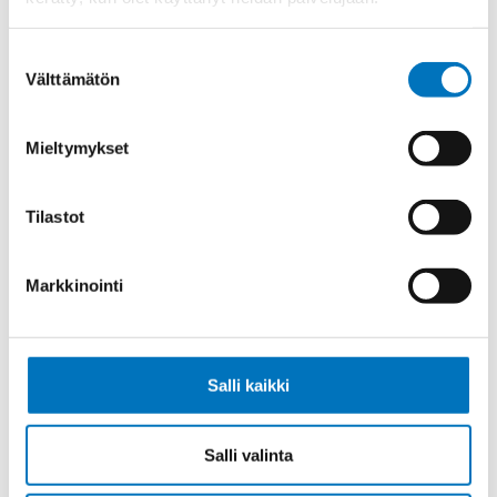
Ketjukaapeli KAWEFLEX 6410 SK-C-
PVC UL/CSA 10X0,34 (AWG22)
Suostumuksen
Välttämätön
valinta
Mieltymykset
Ketjukaapeli KAWEFLEX 6410 SK-C-
PVC UL/CSA 14X0,34 (AWG22)
Tilastot
Markkinointi
Ketjukaapeli KAWEFLEX 6410 SK-C-
PVC UL/CSA 18X0,34 (AWG22)
Salli kaikki
Salli valinta