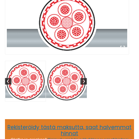
Rekisteröidy tästä maksutta, saat halvemmat
hinnat