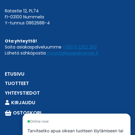
Ratastie 12, PL74
FI-03100 Nummela
Y-tunnus 0862688-4
Ota yhteyttä!
Soita asiakaspalveluumme
+358 9 2252 260
Lähetä sähköpostia
myynti@kaapelicenter.fi
ETUSIVU
TUOTTEET
YHTEYSTIEDOT
KIRJAUDU
OSTOSKORI
Online now
Tarvitsetko apua oikean tuotteen löytämiseen tai