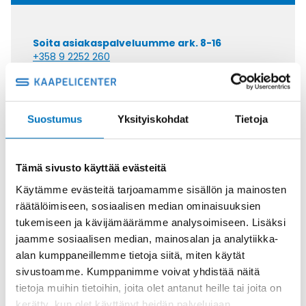
Soita asiakaspalveluumme ark. 8-16
+358 9 2252 260
Tai lähetä sähköpostia
myynti@kaapelicenter.fi
Suostumus
Yksityiskohdat
Tietoja
Tämä sivusto käyttää evästeitä
Saman kaapelin eri versiot
Käytämme evästeitä tarjoamamme sisällön ja mainosten
räätälöimiseen, sosiaalisen median ominaisuuksien
Ketjukaapeli KAWEFLEX 6410 SK-C-
tukemiseen ja kävijämäärämme analysoimiseen. Lisäksi
PVC UL/CSA 7X0,34 (AWG22)
jaamme sosiaalisen median, mainosalan ja analytiikka-
alan kumppaneillemme tietoja siitä, miten käytät
sivustoamme. Kumppanimme voivat yhdistää näitä
tietoja muihin tietoihin, joita olet antanut heille tai joita on
kerätty, kun olet käyttänyt heidän palvelujaan.