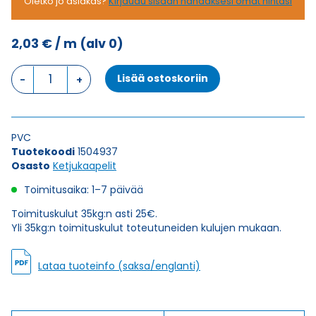
Oletko jo asiakas?
Kirjaudu sisään nähdäksesi omat hintasi
2,03
€
/ m
(alv 0)
Ketjukaapeli
Lisää ostoskoriin
KAWEFLEX
6410
SK-
C-
PVC
PVC
Tuotekoodi
1504937
UL/CSA
Osasto
Ketjukaapelit
2X0,25
(AWG24)
Toimitusaika: 1–7 päivää
määrä
Toimituskulut 35kg:n asti 25€.
Yli 35kg:n toimituskulut toteutuneiden kulujen mukaan.
Lataa tuoteinfo (saksa/englanti)