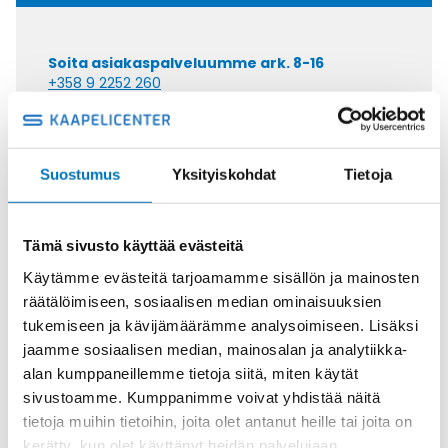
Soita asiakaspalveluumme ark. 8-16
+358 9 2252 260
Tai lähetä sähköpostia
myynti@kaapelicenter.fi
Suostumus
Yksityiskohdat
Tietoja
Tämä sivusto käyttää evästeitä
Saman kaapelin eri versiot
Käytämme evästeitä tarjoamamme sisällön ja mainosten
räätälöimiseen, sosiaalisen median ominaisuuksien
Ketjukaapeli KAWEFLEX 6410 SK-C-
tukemiseen ja kävijämäärämme analysoimiseen. Lisäksi
PVC UL/CSA 10X0,34 (AWG22)
jaamme sosiaalisen median, mainosalan ja analytiikka-
alan kumppaneillemme tietoja siitä, miten käytät
sivustoamme. Kumppanimme voivat yhdistää näitä
tietoja muihin tietoihin, joita olet antanut heille tai joita on
kerätty, kun olet käyttänyt heidän palvelujaan.