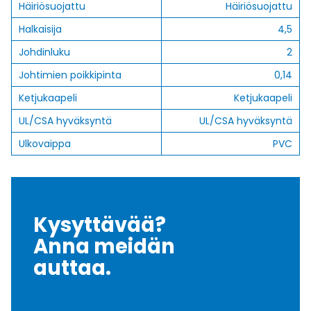
Häiriösuojattu
Häiriösuojattu
Halkaisija
4,5
Johdinluku
2
Johtimien poikkipinta
0,14
Ketjukaapeli
Ketjukaapeli
UL/CSA hyväksyntä
UL/CSA hyväksyntä
Ulkovaippa
PVC
Kysyttävää?
Anna meidän
auttaa.