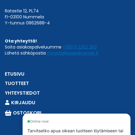
Ratastie 12, PL74
FI-03100 Nummela
Y-tunnus 0862688-4
Ota yhteyttä!
Soita asiakaspalveluumme
+358 9 2252 260
Lähetä sähköpostia
myynti@kaapelicenter.fi
ETUSIVU
TUOTTEET
YHTEYSTIEDOT
KIRJAUDU
OSTOSKORI
Online now
Tarvitsetko apua oikean tuotteen löytämiseen tai