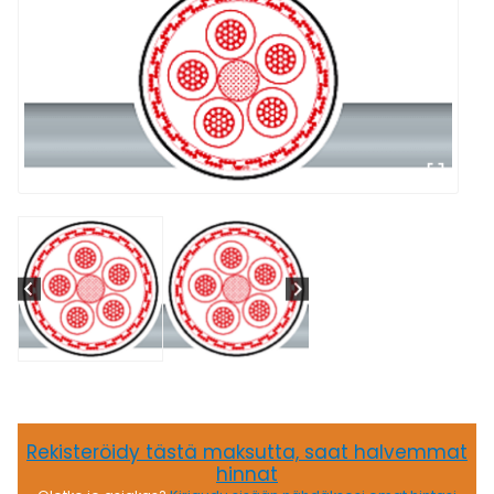
Rekisteröidy tästä maksutta, saat halvemmat
hinnat