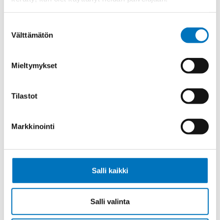
Ketjukaapeli KAWEFLEX 6410 SK-C-
PVC UL/CSA 14X0,34 (AWG22)
Suostumuksen
Välttämätön
valinta
Mieltymykset
Ketjukaapeli KAWEFLEX 6410 SK-C-
PVC UL/CSA 18X0,34 (AWG22)
Tilastot
Markkinointi
Ketjukaapeli KAWEFLEX 6410 SK-C-
PVC UL/CSA 25X0,34 (AWG22)
Salli kaikki
Salli valinta