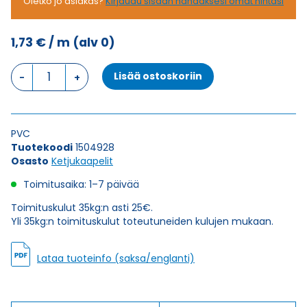
Oletko jo asiakas?
Kirjaudu sisään nähdäksesi omat hintasi
1,73
€
/ m
(alv 0)
Ketjukaapeli
Lisää ostoskoriin
KAWEFLEX
6410
SK-
C-
PVC
PVC
Tuotekoodi
1504928
UL/CSA
Osasto
Ketjukaapelit
2X0,14
(AWG26)
Toimitusaika: 1–7 päivää
määrä
Toimituskulut 35kg:n asti 25€.
Yli 35kg:n toimituskulut toteutuneiden kulujen mukaan.
Lataa tuoteinfo (saksa/englanti)